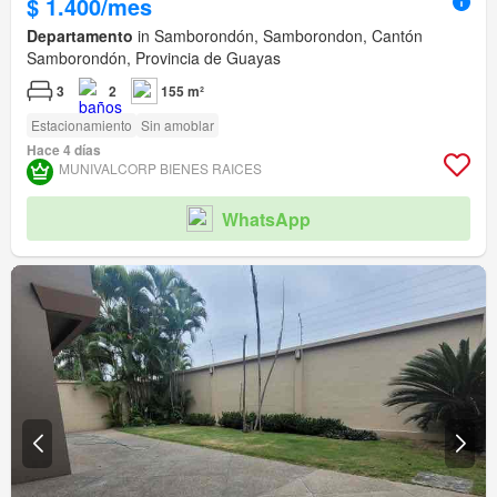
$ 1.400/mes
Departamento
in Samborondón, Samborondon, Cantón
Samborondón, Provincia de Guayas
3
2
155 m²
Estacionamiento
Sin amoblar
Hace 4 días
MUNIVALCORP BIENES RAICES
WhatsApp