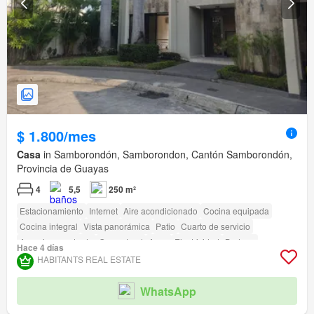
$ 1.800/mes
Casa
in Samborondón, Samborondon, Cantón Samborondón,
Provincia de Guayas
4
5,5
250 m²
Estacionamiento
Internet
Aire acondicionado
Cocina equipada
Cocina integral
Vista panorámica
Patio
Cuarto de servicio
Armario empotrado
Gas natural
Agua
Electricidad
Bodega
Hace 4 días
Seguridad
Área para niños
Jardín
Conserje
Parrilla
HABITANTS REAL ESTATE
Garita de guardianía
Acceso para personas con discapacidad
Cancha de tenis
WhatsApp