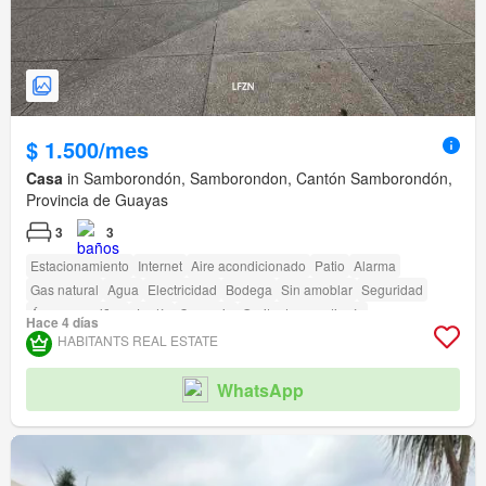
$ 1.500/mes
Casa
in Samborondón, Samborondon, Cantón Samborondón,
Provincia de Guayas
3
3
Estacionamiento
Internet
Aire acondicionado
Patio
Alarma
Gas natural
Agua
Electricidad
Bodega
Sin amoblar
Seguridad
Área para niños
Jardín
Conserje
Garita de guardianía
Hace 4 días
Acceso para personas con discapacidad
HABITANTS REAL ESTATE
WhatsApp