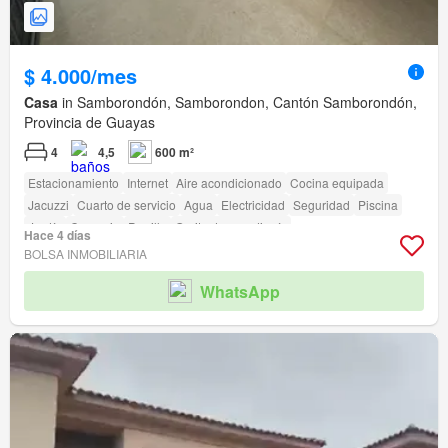
$ 4.000/mes
Casa
in Samborondón, Samborondon, Cantón Samborondón,
Provincia de Guayas
4
4,5
600 m²
Estacionamiento
Internet
Aire acondicionado
Cocina equipada
Jacuzzi
Cuarto de servicio
Agua
Electricidad
Seguridad
Piscina
Jardín
Conserje
Parrilla
Garita de guardianía
Hace 4 días
BOLSA INMOBILIARIA
WhatsApp