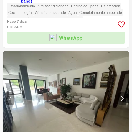
Estacionamiento
Aire acondicionado
Cocina equipada
Calefacción
Cocina integral
Armario empotrado
Agua
Completamente amoblado
Seguridad
Área para niños
Cancha de tenis
Hace 7 días
URBANA
WhatsApp