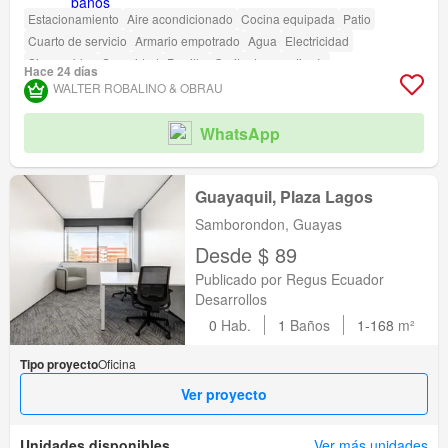
Estacionamiento
Aire acondicionado
Cocina equipada
Patio
Cuarto de servicio
Armario empotrado
Agua
Electricidad
Sin amoblar
Seguridad
Parrilla
Garita de guardianía
Hace 24 días
WALTER ROBALINO & OBRAU
WhatsApp
Guayaquil, Plaza Lagos
Samborondon, Guayas
Desde $ 89
Publicado por Regus Ecuador
Desarrollos
0
Hab.
1
Baños
1-168
m²
Tipo proyecto
Oficina
Ver proyecto
Unidades disponibles
Ver más unidades