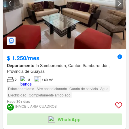
$ 1.250/mes
Departamento
in Samborondon, Cantón Samborondón,
Provincia de Guayas
2
3
140 m²
Estacionamiento
Aire acondicionado
Cuarto de servicio
Agua
Electricidad
Completamente amoblado
Hace 30+ días
INMOBILIARIA CUADROS
WhatsApp