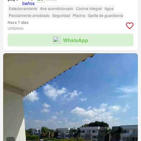
Estacionamiento
Aire acondicionado
Cocina integral
Agua
Parcialmente amoblado
Seguridad
Piscina
Garita de guardianía
Hace 7 días
URBANA
WhatsApp