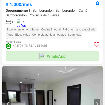
$ 1.300/mes
Departamento
in Samborondón, Samborondon, Cantón
Samborondón, Provincia de Guayas
2
3
Estacionamiento
Internet
Cocina integral
Patio
Armario empotrado
Agua
Electricidad
Completamente amoblado
Seguridad
Área para niños
Jardín
Conserje
Garita de guardianía
Hace 4 días
Acceso para personas con discapacidad
HABITANTS REAL ESTATE
WhatsApp