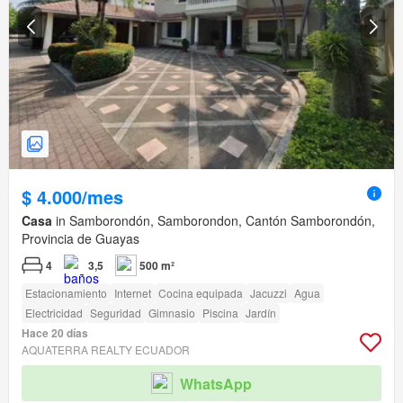
$ 4.000/mes
Casa
in Samborondón, Samborondon, Cantón Samborondón,
Provincia de Guayas
4
3,5
500 m²
Estacionamiento
Internet
Cocina equipada
Jacuzzi
Agua
Electricidad
Seguridad
Gimnasio
Piscina
Jardín
Hace 20 días
AQUATERRA REALTY ECUADOR
WhatsApp