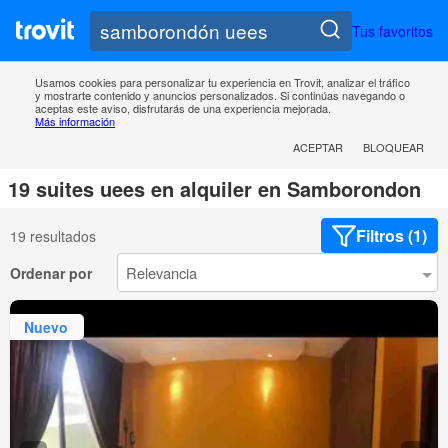
Tus favoritos
Usamos cookies para personalizar tu experiencia en Trovit, analizar el tráfico
y mostrarte contenido y anuncios personalizados. Si continúas navegando o
aceptas este aviso, disfrutarás de una experiencia mejorada.
Más información
ACEPTAR
BLOQUEAR
19 suites uees en alquiler en Samborondon
Filtros (1)
19 resultados
Ordenar por
Nuevo