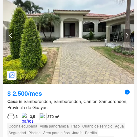
$ 2.500/mes
Casa
in Samborondón, Samborondon, Cantón Samborondón,
Provincia de Guayas
3
3,5
370 m²
Cocina equipada
Vista panorámica
Patio
Cuarto de servicio
Agua
Seguridad
Piscina
Área para niños
Jardín
Parrilla