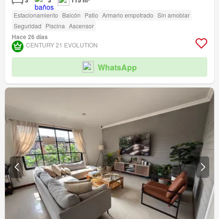
3
3
115 m²
Estacionamiento
Balcón
Patio
Armario empotrado
Sin amoblar
Seguridad
Piscina
Ascensor
Hace 26 días
CENTURY 21 EVOLUTION
WhatsApp