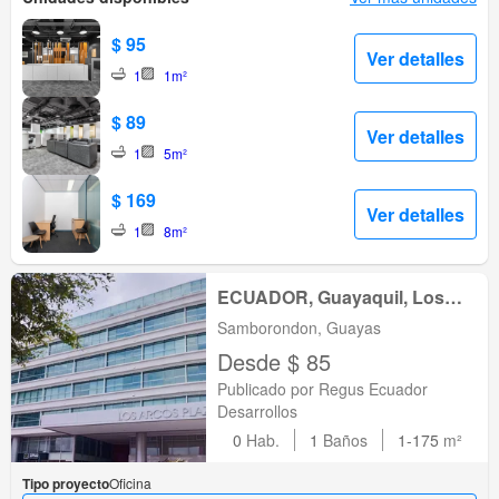
$ 95
Ver detalles
1
1m²
$ 89
Ver detalles
1
5m²
$ 169
Ver detalles
1
8m²
ECUADOR, Guayaquil, Los
Arcos Plaza
Samborondon, Guayas
Desde $ 85
Publicado por Regus Ecuador
Desarrollos
0
Hab.
1
Baños
1-175
m²
Tipo proyecto
Oficina