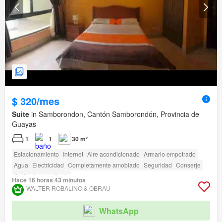
$ 320/mes
Suite
in Samborondon, Cantón Samborondón, Provincia de
Guayas
1
1
30 m²
Estacionamiento
Internet
Aire acondicionado
Armario empotrado
Agua
Electricidad
Completamente amoblado
Seguridad
Conserje
Garita de guardianía
Hace 16 horas 43 minutos
WALTER ROBALINO & OBRAU
WhatsApp