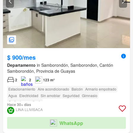
$ 900/mes
Departamento
in Samborondón, Samborondon, Cantón
Samborondón, Provincia de Guayas
2
2
123 m²
Estacionamiento
Aire acondicionado
Balcón
Armario empotrado
Agua
Electricidad
Sin amoblar
Seguridad
Gimnasio
Garita de guardianía
Hace 30+ días
LINA LLIVISACA
WhatsApp