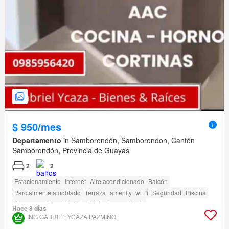
$ 950/mes
Departamento
in Samborondón, Samborondon, Cantón
Samborondón, Provincia de Guayas
2
2
Estacionamiento
Internet
Aire acondicionado
Balcón
Parcialmente amoblado
Terraza
amenity_wi_fi
Seguridad
Piscina
Área para niños
Parrilla
Garita de guardianía
Hace 8 días
Acceso para personas con discapacidad
Cancha de tenis
ING GABRIEL YCAZA PAZMIÑO