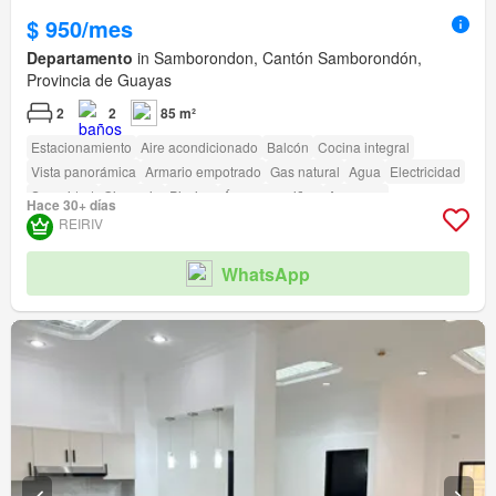
$ 950/mes
Departamento
in Samborondon, Cantón Samborondón,
Provincia de Guayas
2
2
85 m²
Estacionamiento
Aire acondicionado
Balcón
Cocina integral
Vista panorámica
Armario empotrado
Gas natural
Agua
Electricidad
Seguridad
Gimnasio
Piscina
Área para niños
Ascensor
Hace 30+ días
Garita de guardianía
Acceso para personas con discapacidad
REIRIV
Cancha de tenis
WhatsApp