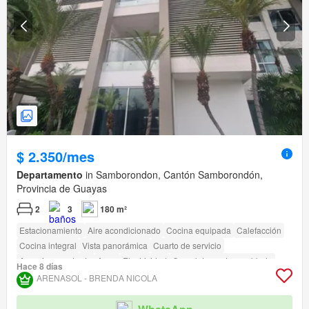
$ 2.350/mes
Departamento
in Samborondon, Cantón Samborondón,
Provincia de Guayas
2
3
180 m²
Estacionamiento
Aire acondicionado
Cocina equipada
Calefacción
Cocina integral
Vista panorámica
Cuarto de servicio
Armario empotrado
Agua
Electricidad
Completamente amoblado
Hace 8 días
Gimnasio
Piscina
Área para niños
Ascensor
Garita de guardianía
ARENASOL - BRENDA NICOLA