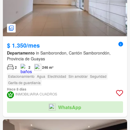
$ 1.350/mes
Departamento
in Samborondon, Cantón Samborondón,
Provincia de Guayas
2
2
246 m²
Estacionamiento
Agua
Electricidad
Sin amoblar
Seguridad
Garita de guardianía
Hace 8 días
INMOBILIARIA CUADROS
WhatsApp