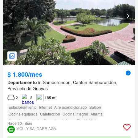
$ 1.800/mes
Departamento
in Samborondon, Cantón Samborondón,
Provincia de Guayas
2
2
185 m²
Estacionamiento
Internet
Aire acondicionado
Balcón
Cocina equipada
Calefacción
Cocina integral
Alarma
Armario empotrado
Gas natural
Agua
Electricidad
Hace 30+ días
Completamente amoblado
amenity_wi_fi
Seguridad
Gimnasio
MOLLY SALDARRIAGA
Piscina
Área para niños
Ascensor
Jardín
Conserje