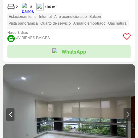
2
3
106 m²
Estacionamiento
Internet
Aire acondicionado
Balcón
Vista panorámica
Cuarto de servicio
Armario empotrado
Gas natural
Agua
Electricidad
Sin amoblar
Terraza
amenity_wi_fi
Seguridad
Hace 8 días
Gimnasio
Piscina
Ascensor
Sauna
Conserje
Garita de guardianía
JV BIENES RAÍCES
Acceso para personas con discapacidad
WhatsApp