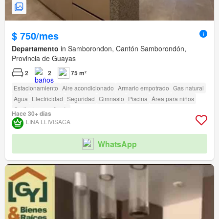
$ 750/mes
Departamento
in Samborondon, Cantón Samborondón,
Provincia de Guayas
2
2
75 m²
Estacionamiento
Aire acondicionado
Armario empotrado
Gas natural
Agua
Electricidad
Seguridad
Gimnasio
Piscina
Área para niños
Garita de guardianía
Hace 30+ días
LINA LLIVISACA
WhatsApp