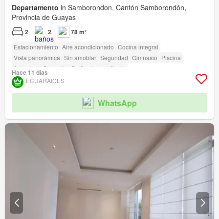
Departamento
in Samborondon, Cantón Samborondón,
Provincia de Guayas
2
2
78 m²
Estacionamiento
Aire acondicionado
Cocina integral
Vista panorámica
Sin amoblar
Seguridad
Gimnasio
Piscina
Ascensor
Conserje
Garita de guardianía
Hace 11 días
ECUARAICES
WhatsApp