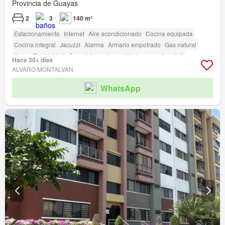
Provincia de Guayas
2
3
140 m²
Estacionamiento
Internet
Aire acondicionado
Cocina equipada
Cocina integral
Jacuzzi
Alarma
Armario empotrado
Gas natural
Agua
Electricidad
Completamente amoblado
amenity_wi_fi
Hace 30+ días
Seguridad
Área para niños
Ascensor
Conserje
Garita de guardianía
ALVARO MONTALVAN
WhatsApp