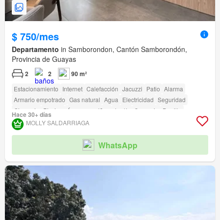
$ 750/mes
Departamento
in Samborondon, Cantón Samborondón,
Provincia de Guayas
2
2
90 m²
Estacionamiento
Internet
Calefacción
Jacuzzi
Patio
Alarma
Armario empotrado
Gas natural
Agua
Electricidad
Seguridad
Gimnasio
Piscina
Área para niños
Jardín
Conserje
Parrilla
Hace 30+ días
Garita de guardianía
MOLLY SALDARRIAGA
WhatsApp