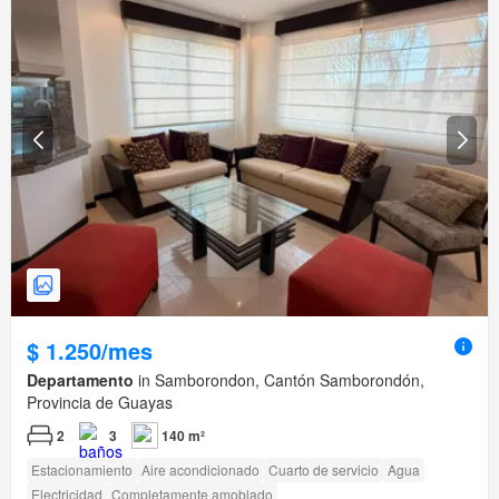
$ 1.250/mes
Departamento
in Samborondon, Cantón Samborondón,
Provincia de Guayas
2
3
140 m²
Estacionamiento
Aire acondicionado
Cuarto de servicio
Agua
Electricidad
Completamente amoblado