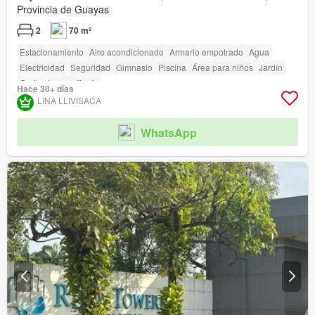
Provincia de Guayas
2
70 m²
Estacionamiento
Aire acondicionado
Armario empotrado
Agua
Electricidad
Seguridad
Gimnasio
Piscina
Área para niños
Jardín
Garita de guardianía
Hace 30+ días
LINA LLIVISACA
WhatsApp