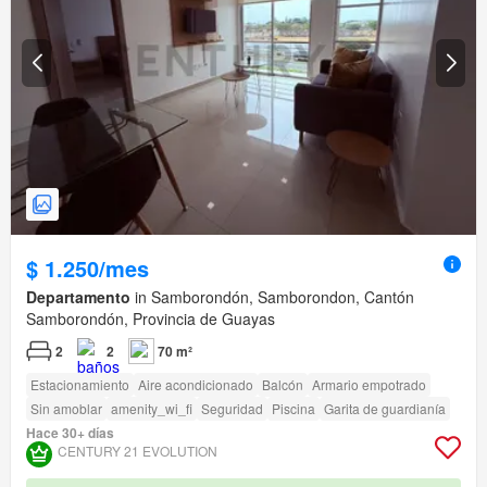
$ 1.250/mes
Departamento
in Samborondón, Samborondon, Cantón
Samborondón, Provincia de Guayas
2
2
70 m²
Estacionamiento
Aire acondicionado
Balcón
Armario empotrado
Sin amoblar
amenity_wi_fi
Seguridad
Piscina
Garita de guardianía
Hace 30+ días
CENTURY 21 EVOLUTION