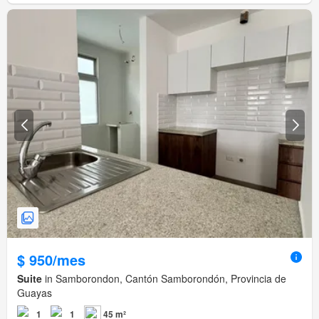
$ 950/mes
Suite
in Samborondon, Cantón Samborondón, Provincia de
Guayas
1
1
45 m²