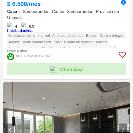
$ 6.500/mes
Casa
in Samborondon, Cantón Samborondón, Provincia de
Guayas
4
6,5
Estacionamiento
Internet
Aire acondicionado
Balcón
Cocina integral
Jacuzzi
Vista panorámica
Patio
Cuarto de servicio
Alarma
Armario empotrado
Electricidad
Bodega
Parcialmente amoblado
Hace 6 días
amenity_wi_fi
Seguridad
Gimnasio
Piscina
Jardín
Conserje
ARCA INMOBILIARIA
Parrilla
Garita de guardianía
Acceso para personas con discapacidad
Cancha de tenis
WhatsApp