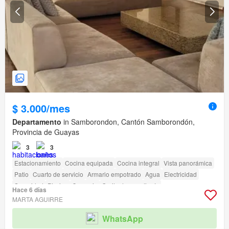
$ 3.000/mes
Departamento
in Samborondon, Cantón Samborondón,
Provincia de Guayas
3
3
Estacionamiento
Cocina equipada
Cocina integral
Vista panorámica
Patio
Cuarto de servicio
Armario empotrado
Agua
Electricidad
Seguridad
Piscina
Conserje
Garita de guardianía
Hace 6 días
MARTA AGUIRRE
WhatsApp