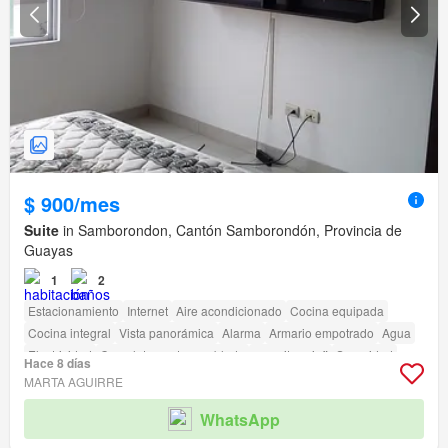
$ 900/mes
Suite
in Samborondon, Cantón Samborondón, Provincia de
Guayas
1
2
Estacionamiento
Internet
Aire acondicionado
Cocina equipada
Cocina integral
Vista panorámica
Alarma
Armario empotrado
Agua
Electricidad
Completamente amoblado
amenity_wi_fi
Seguridad
Hace 8 días
Conserje
Garita de guardianía
MARTA AGUIRRE
WhatsApp