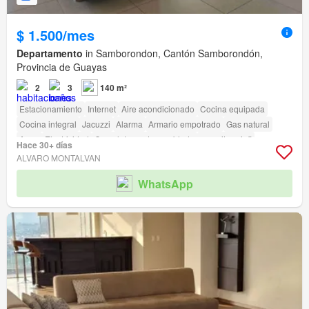
$ 1.500/mes
Departamento
in Samborondon, Cantón Samborondón,
Provincia de Guayas
2
3
140 m²
Estacionamiento
Internet
Aire acondicionado
Cocina equipada
Cocina integral
Jacuzzi
Alarma
Armario empotrado
Gas natural
Agua
Electricidad
Completamente amoblado
amenity_wi_fi
Hace 30+ días
Seguridad
Área para niños
Ascensor
Conserje
Garita de guardianía
ALVARO MONTALVAN
WhatsApp