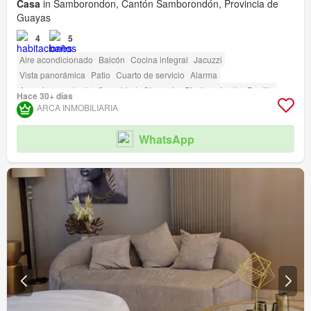
Casa
in Samborondon, Cantón Samborondón, Provincia de
Guayas
4
5
Aire acondicionado
Balcón
Cocina integral
Jacuzzi
Vista panorámica
Patio
Cuarto de servicio
Alarma
Armario empotrado
Seguridad
Gimnasio
Piscina
Jardín
Parrilla
Hace 30+ días
Cancha de tenis
ARCA INMOBILIARIA
WhatsApp