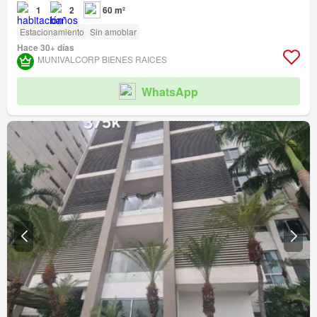
1
2
60 m²
Estacionamiento
Sin amoblar
Hace 30+ días
MUNIVALCORP BIENES RAICES
WhatsApp