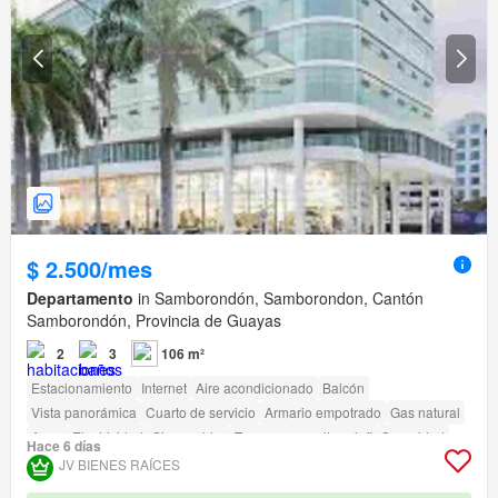
$ 2.500/mes
Departamento
in Samborondón, Samborondon, Cantón
Samborondón, Provincia de Guayas
2
3
106 m²
Estacionamiento
Internet
Aire acondicionado
Balcón
Vista panorámica
Cuarto de servicio
Armario empotrado
Gas natural
Agua
Electricidad
Sin amoblar
Terraza
amenity_wi_fi
Seguridad
Hace 6 días
Gimnasio
Piscina
Ascensor
Sauna
Conserje
Garita de guardianía
JV BIENES RAÍCES
Acceso para personas con discapacidad