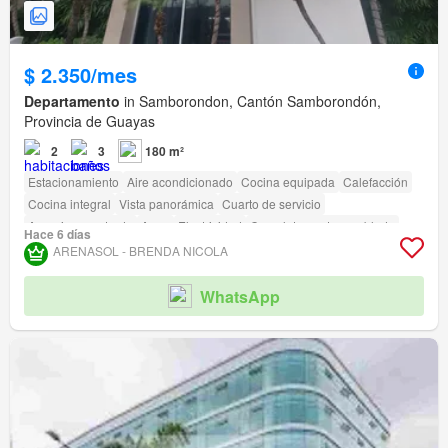
$ 2.350/mes
Departamento
in Samborondon, Cantón Samborondón,
Provincia de Guayas
2
3
180 m²
Estacionamiento
Aire acondicionado
Cocina equipada
Calefacción
Cocina integral
Vista panorámica
Cuarto de servicio
Armario empotrado
Agua
Electricidad
Completamente amoblado
Hace 6 días
Gimnasio
Piscina
Área para niños
Ascensor
Garita de guardianía
ARENASOL - BRENDA NICOLA
WhatsApp