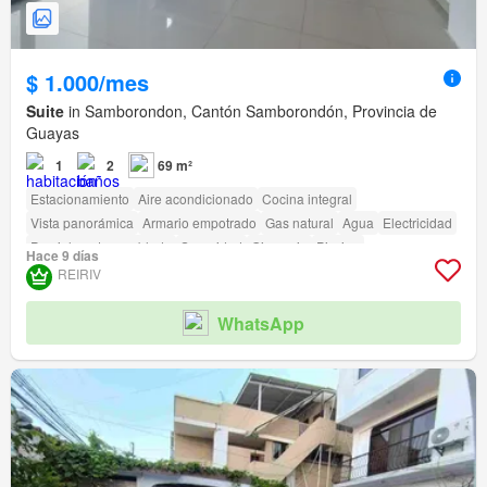
$ 1.000/mes
Suite
in Samborondon, Cantón Samborondón, Provincia de
Guayas
1
2
69 m²
Estacionamiento
Aire acondicionado
Cocina integral
Vista panorámica
Armario empotrado
Gas natural
Agua
Electricidad
Parcialmente amoblado
Seguridad
Gimnasio
Piscina
Hace 9 días
Área para niños
Ascensor
Parrilla
Garita de guardianía
REIRIV
Acceso para personas con discapacidad
WhatsApp