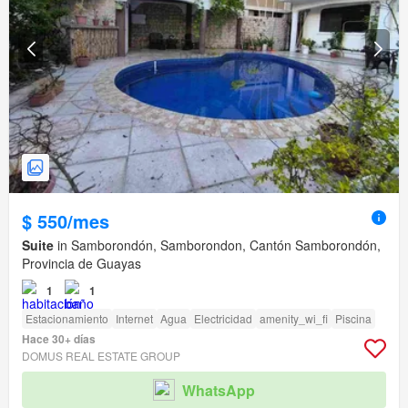
$ 550/mes
Suite
in Samborondón, Samborondon, Cantón Samborondón,
Provincia de Guayas
1
1
Estacionamiento
Internet
Agua
Electricidad
amenity_wi_fi
Piscina
Hace 30+ días
DOMUS REAL ESTATE GROUP
WhatsApp