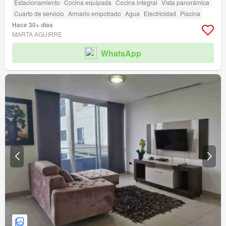
Estacionamiento
Cocina equipada
Cocina integral
Vista panorámica
Cuarto de servicio
Armario empotrado
Agua
Electricidad
Piscina
Hace 30+ días
MARTA AGUIRRE
WhatsApp