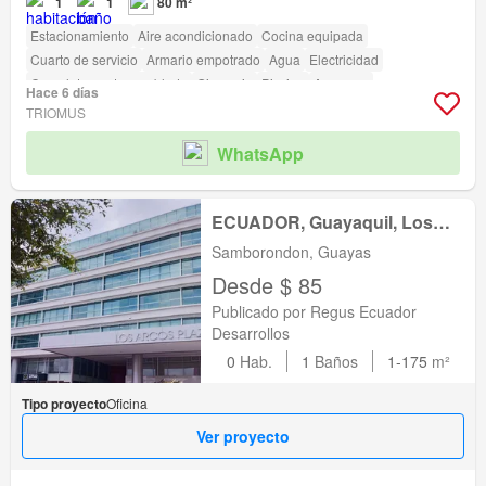
1
1
80 m²
Estacionamiento
Aire acondicionado
Cocina equipada
Cuarto de servicio
Armario empotrado
Agua
Electricidad
Completamente amoblado
Gimnasio
Piscina
Ascensor
Hace 6 días
Garita de guardianía
TRIOMUS
WhatsApp
ECUADOR, Guayaquil, Los
Arcos Plaza
Samborondon, Guayas
Desde $ 85
Publicado por Regus Ecuador
Desarrollos
0
Hab.
1
Baños
1-175
m²
Tipo proyecto
Oficina
Ver proyecto