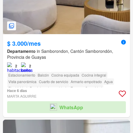
$ 3.000/mes
Departamento
in Samborondon, Cantón Samborondón,
Provincia de Guayas
2
2
Estacionamiento
Balcón
Cocina equipada
Cocina integral
Vista panorámica
Cuarto de servicio
Armario empotrado
Agua
Electricidad
Parcialmente amoblado
Terraza
Seguridad
Hace 6 días
Garita de guardianía
MARTA AGUIRRE
WhatsApp