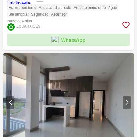
Estacionamiento
Aire acondicionado
Armario empotrado
Agua
Sin amoblar
Seguridad
Ascensor
Hace 30+ días
ECUARAICES
WhatsApp