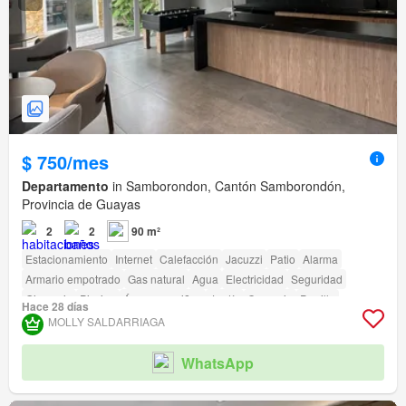
$ 750/mes
Departamento
in Samborondon, Cantón Samborondón,
Provincia de Guayas
2
2
90 m²
Estacionamiento
Internet
Calefacción
Jacuzzi
Patio
Alarma
Armario empotrado
Gas natural
Agua
Electricidad
Seguridad
Gimnasio
Piscina
Área para niños
Jardín
Conserje
Parrilla
Hace 28 días
Garita de guardianía
MOLLY SALDARRIAGA
WhatsApp