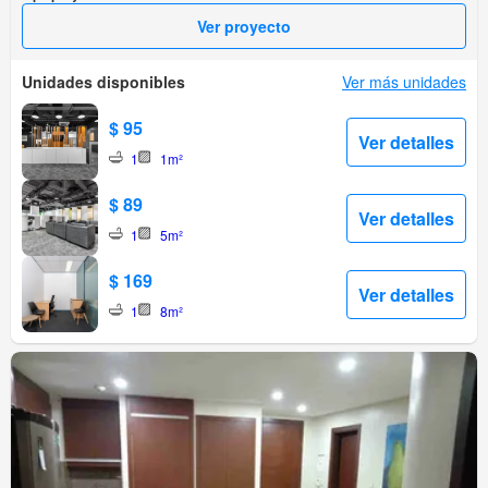
Ver proyecto
Unidades disponibles
Ver más unidades
$ 95
Ver detalles
1
1m²
$ 89
Ver detalles
1
5m²
$ 169
Ver detalles
1
8m²