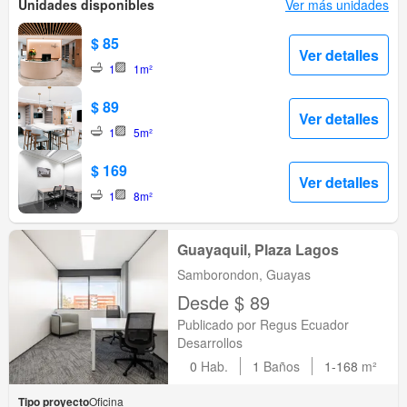
Unidades disponibles
Ver más unidades
$ 85
Ver detalles
1
1m²
$ 89
Ver detalles
1
5m²
$ 169
Ver detalles
1
8m²
Guayaquil, Plaza Lagos
Samborondon, Guayas
Desde $ 89
Publicado por Regus Ecuador
Desarrollos
0
Hab.
1
Baños
1-168
m²
Tipo proyecto
Oficina