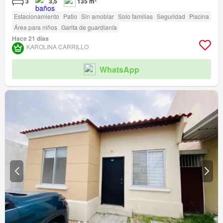
3
3,5
135 m²
Estacionamiento
Patio
Sin amoblar
Solo familias
Seguridad
Piscina
Área para niños
Garita de guardianía
Hace 21 días
KAROLINA CARRILLO
WhatsApp