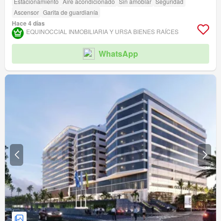
Estacionamiento
Aire acondicionado
Sin amoblar
Seguridad
Ascensor
Garita de guardianía
Hace 4 días
EQUINOCCIAL INMOBILIARIA Y URSA BIENES RAÍCES
WhatsApp