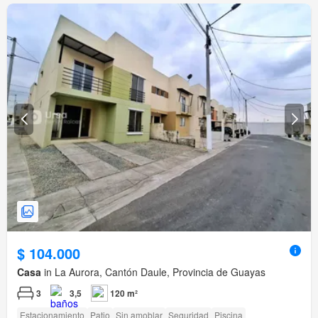
$ 104.000
Casa
in La Aurora, Cantón Daule, Provincia de Guayas
3
3,5
120 m²
Estacionamiento
Patio
Sin amoblar
Seguridad
Piscina