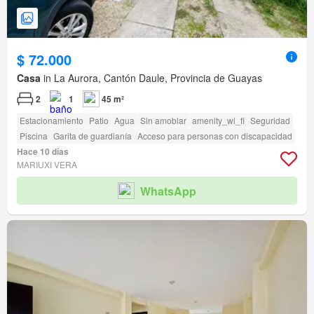
$ 72.000
Casa
in La Aurora, Cantón Daule, Provincia de Guayas
2
1
45 m²
Estacionamiento
Patio
Agua
Sin amoblar
amenity_wi_fi
Seguridad
Piscina
Garita de guardianía
Acceso para personas con discapacidad
Hace 10 días
MARIUXI VERA
WhatsApp