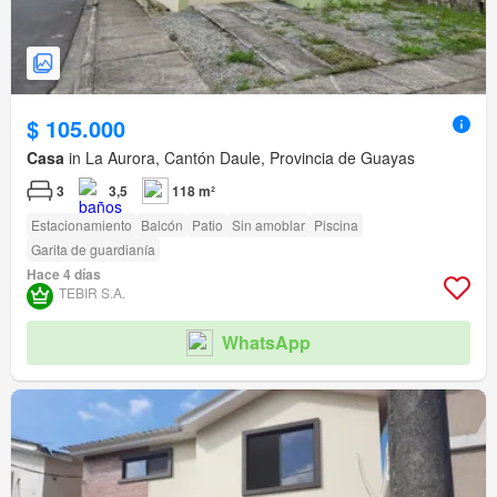
$ 105.000
Casa
in La Aurora, Cantón Daule, Provincia de Guayas
3
3,5
118 m²
Estacionamiento
Balcón
Patio
Sin amoblar
Piscina
Garita de guardianía
Hace 4 días
TEBIR S.A.
WhatsApp