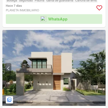
Bodega
Seguridad
Piscina
Garita de guardianía
Cancha de tenis
Hace 7 días
PLANETA INMOBILIARIO
WhatsApp