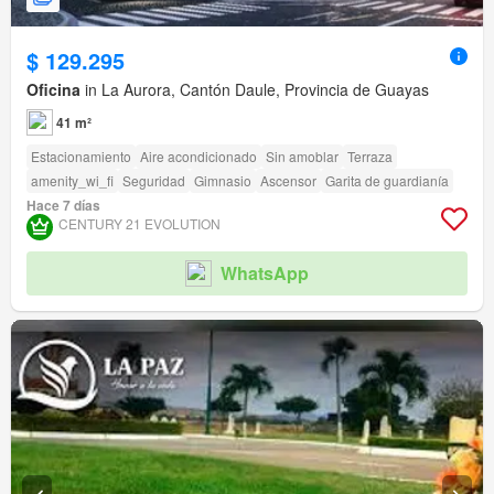
$ 129.295
Oficina
in La Aurora, Cantón Daule, Provincia de Guayas
41 m²
Estacionamiento
Aire acondicionado
Sin amoblar
Terraza
amenity_wi_fi
Seguridad
Gimnasio
Ascensor
Garita de guardianía
Hace 7 días
CENTURY 21 EVOLUTION
WhatsApp