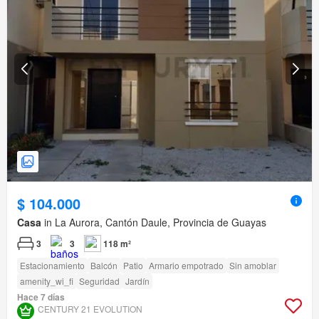
$ 104.000
Casa
in La Aurora, Cantón Daule, Provincia de Guayas
3
3
118 m²
Estacionamiento
Balcón
Patio
Armario empotrado
Sin amoblar
amenity_wi_fi
Seguridad
Jardín
Hace 7 días
CENTURY 21 EVOLUTION