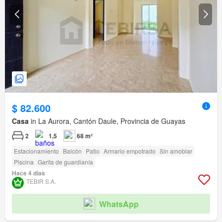
$ 82.600
Casa
in La Aurora, Cantón Daule, Provincia de Guayas
2
1,5
68 m²
Estacionamiento
Balcón
Patio
Armario empotrado
Sin amoblar
Piscina
Garita de guardianía
Hace 4 días
TEBIR S.A.
WhatsApp