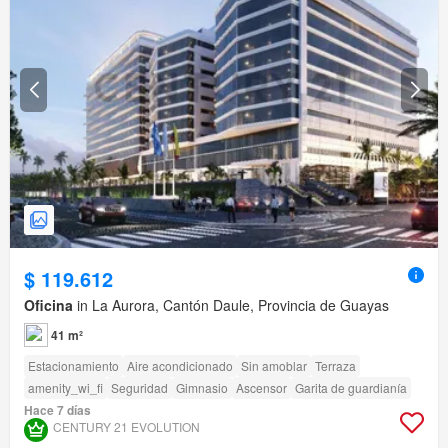
$ 119.612
Oficina
in La Aurora, Cantón Daule, Provincia de Guayas
41 m²
Estacionamiento
Aire acondicionado
Sin amoblar
Terraza
amenity_wi_fi
Seguridad
Gimnasio
Ascensor
Garita de guardianía
Hace 7 días
CENTURY 21 EVOLUTION