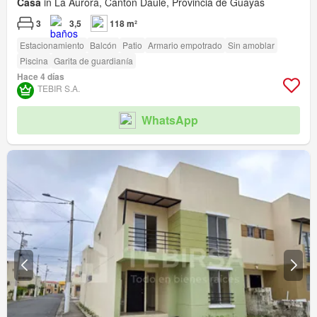
Casa
in La Aurora, Cantón Daule, Provincia de Guayas
3
3,5
118 m²
Estacionamiento
Balcón
Patio
Armario empotrado
Sin amoblar
Piscina
Garita de guardianía
Hace 4 días
TEBIR S.A.
WhatsApp