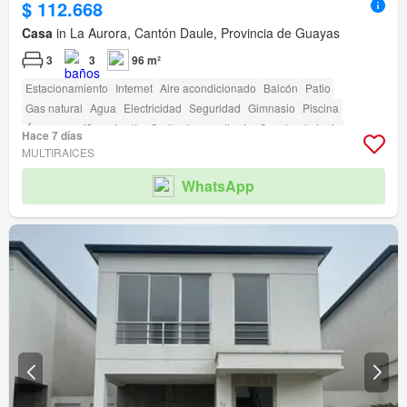
$ 112.668
Casa
in La Aurora, Cantón Daule, Provincia de Guayas
3
3
96 m²
Estacionamiento
Internet
Aire acondicionado
Balcón
Patio
Gas natural
Agua
Electricidad
Seguridad
Gimnasio
Piscina
Área para niños
Jardín
Garita de guardianía
Cancha de tenis
Hace 7 días
MULTIRAICES
WhatsApp