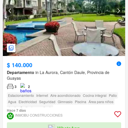
$ 140.000
Departamento
in La Aurora, Cantón Daule, Provincia de
Guayas
3
2
Estacionamiento
Internet
Aire acondicionado
Cocina integral
Patio
Agua
Electricidad
Seguridad
Gimnasio
Piscina
Área para niños
Jardín
Garita de guardianía
Hace 7 días
INMOBU CONSTRUCCIONES