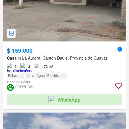
$ 159.000
Casa
in La Aurora, Cantón Daule, Provincia de Guayas
3
3
173 m²
Estacionamiento
Agua
Electricidad
Hace 30+ días
PRÓPERIS
WhatsApp