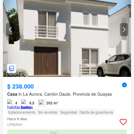
$ 238.000
Casa
in La Aurora, Cantón Daule, Provincia de Guayas
4
6,5
202 m²
Estacionamiento
Sin amoblar
Seguridad
Garita de guardianía
Hace 9 días
URBANA