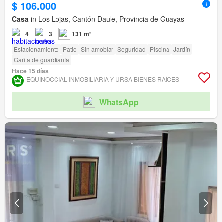
$ 106.000
Casa
in Los Lojas, Cantón Daule, Provincia de Guayas
4
3
131 m²
Estacionamiento
Patio
Sin amoblar
Seguridad
Piscina
Jardín
Garita de guardianía
Hace 15 días
EQUINOCCIAL INMOBILIARIA Y URSA BIENES RAÍCES
WhatsApp