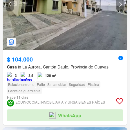
$ 104.000
Casa
in La Aurora, Cantón Daule, Provincia de Guayas
3
3,5
120 m²
Estacionamiento
Patio
Sin amoblar
Seguridad
Piscina
Garita de guardianía
Hace 11 días
EQUINOCCIAL INMOBILIARIA Y URSA BIENES RAÍCES
WhatsApp