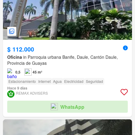
$ 112.000
Oficina
in Parroquia urbana Banife, Daule, Cantón Daule,
Provincia de Guayas
0,5
45 m²
Estacionamiento
Internet
Agua
Electricidad
Seguridad
Hace 9 días
REMAX ADVISERS
WhatsApp