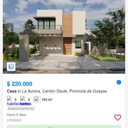
$ 220.000
Casa
in La Aurora, Cantón Daule, Provincia de Guayas
3
2
163 m²
Estacionamiento
Hace 9 días
URBANA