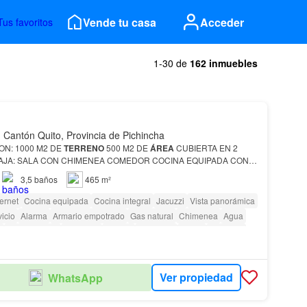
Vende tu casa
Acceder
Tus favoritos
1-30 de
162 inmuebles
Cantón Quito, Provincia de Pichincha
LA CASA CUENTA CON: 1000 M2 DE
TERRENO
500 M2 DE
ÁREA
CUBIERTA EN 2
BAJOS, ENCIMERA, CAMPANA BODEGA BAÑO SOCIAL
ÁREA
DE
3,5
baños
465 m²
 AM…
ternet
Cocina equipada
Cocina integral
Jacuzzi
Vista panorámica
icio
Alarma
Armario empotrado
Gas natural
Chimenea
Agua
a
amenity_wi_fi
Gimnasio
Piscina
Biblioteca
Jardín
Conserje
uardianía
Ver propiedad
WhatsApp