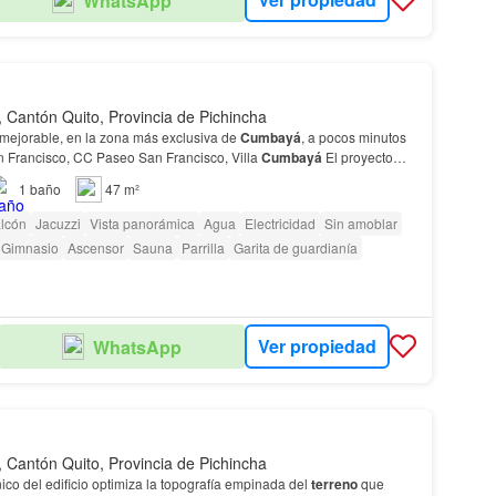
WhatsApp
Cantón Quito, Provincia de Pichincha
mejorable, en la zona más exclusiva de
Cumbayá
, a pocos minutos
n Francisco, CC Paseo San Francisco, Villa
Cumbayá
El proyecto
e 2 torres de diferentes alturas apr…
1
baño
47 m²
lcón
Jacuzzi
Vista panorámica
Agua
Electricidad
Sin amoblar
Gimnasio
Ascensor
Sauna
Parrilla
Garita de guardianía
Ver propiedad
WhatsApp
Cantón Quito, Provincia de Pichincha
nico del edificio optimiza la topografía empinada del
terreno
que