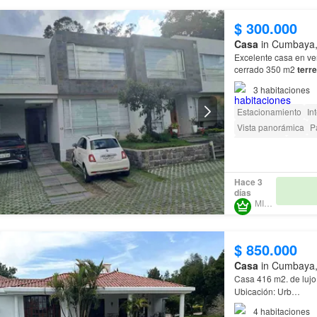
$ 300.000
Casa
in Cumbaya, 
Excelente casa en ven
cerrado 350 m2
terr
3
habitaciones
Estacionamiento
In
Vista panorámica
P
Sin amoblar
Terraz
Parrilla
Garita de g
Hace 3
días
MIRAI
$ 850.000
Casa
in Cumbaya, 
Casa 416 m2. de lujo
Ubicación: Urb…
4
habitaciones