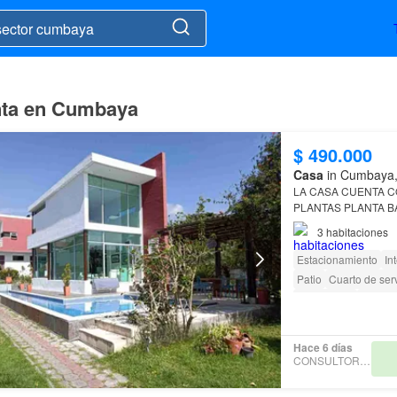
enta en Cumbaya
$ 490.000
Casa
in Cumbaya, 
PLANTAS PLANTA BAJA: SALA CON CHIMENEA COMEDOR COCINA EQUIPADA CON
MUEBLES ALTOS Y 
3
habitaciones
MÁQUINAS PATIO 2
Estacionamiento
In
Patio
Cuarto de serv
Electricidad
Bodeg
Parrilla
Garita de g
Hace 6 días
CONSULTORA PAZ