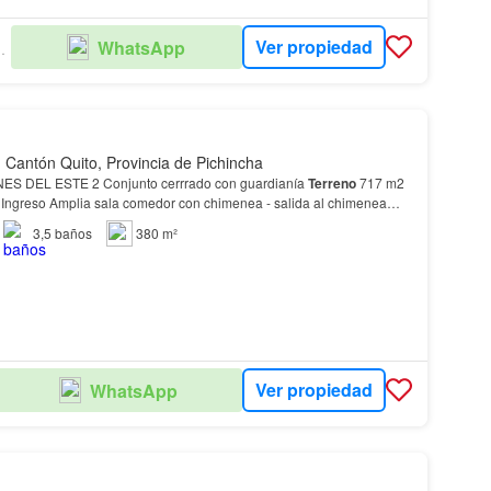
Ver propiedad
WhatsApp
PIEDADES
Cantón Quito, Provincia de Pichincha
S DEL ESTE 2 Conjunto cerrrado con guardianía
Terreno
717 m2
Ingreso Amplia sala comedor con chimenea - salida al chimenea
ye: horno eléctrico - microondas - Extracto…
3,5
baños
380 m²
Ver propiedad
WhatsApp