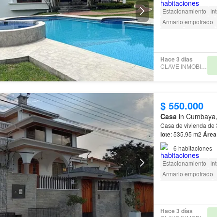
Estacionamiento
In
Armario empotrado
Terraza
Seguridad
Hace 3 días
CLAVE INMOBILIARIA
$ 550.000
Casa
in Cumbaya, 
Casa de vivienda de 3
lote
: 535.95 m2
Área
6
habitaciones
Estacionamiento
In
Armario empotrado
Gimnasio
Piscina
Cancha de tenis
Hace 3 días