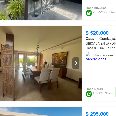
Hace 30+ días
ARIZAGA PRO
$ 520.000
Casa
in Cumbaya, 
UBICADA EN JARDINE
Casa 380 m2 Hall de 
Cocina grande - Inclu
3
habitaciones
Hace 6 días
CARMEN CARREÑO
$ 295.000