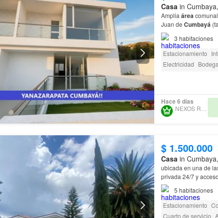
Casa
in Cumbaya, 
Amplia
área
comunal 
Juan de
Cumbayá
(t
del
área
de
Cumbay
3
habitaciones
Estacionamiento
In
Electricidad
Bodeg
Área para niños
Jar
Hace 6 días
NEXOS REALTY
$ 1.500.000
Casa
in Cumbaya, 
ubicada en una de la
privada 24/7 y acces
5
habitaciones
Estacionamiento
Co
Cuarto de servicio