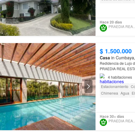
Sin amoblar
Terraz
Conserje
Parrilla
G
Hace 20 días
PRAEDIA REA
$ 1.500.000
Casa
in Cumbaya, 
Redidencia de Lujo d
PRAEDIA REAL ESTATE
Datos Clave:
Area
de
4
habitaciones
Estacionamiento
Co
Chimenea
Agua
El
Área para niños
Jar
Acceso para person
Hace 30+ días
PRAEDIA REA