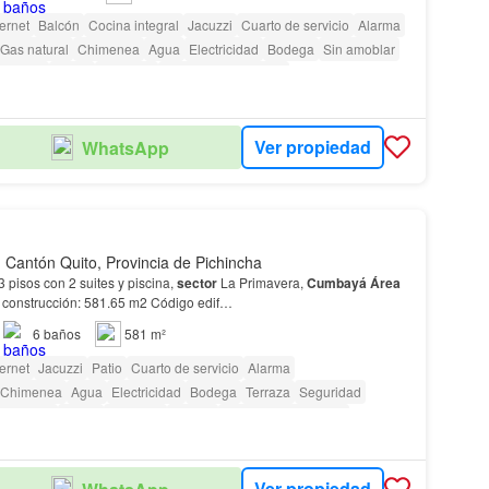
ternet
Balcón
Cocina integral
Jacuzzi
Cuarto de servicio
Alarma
Gas natural
Chimenea
Agua
Electricidad
Bodega
Sin amoblar
Piscina
Jardín
Conserje
Garita de guardianía
Ver propiedad
WhatsApp
Cantón Quito, Provincia de Pichincha
 pisos con 2 suites y piscina,
sector
La Primavera,
Cumbayá
Área
construcción: 581.65 m2 Código edif…
6
baños
581 m²
ternet
Jacuzzi
Patio
Cuarto de servicio
Alarma
Chimenea
Agua
Electricidad
Bodega
Terraza
Seguridad
Biblioteca
Jardín
Conserje
Parrilla
Garita de guardianía
Ver propiedad