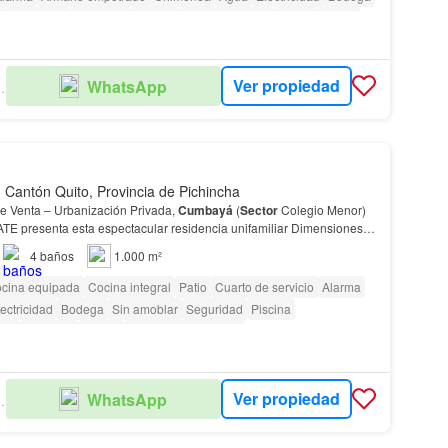
a
Seguridad
Gimnasio
Piscina
Área para niños
Sauna
Jardín
arita de guardianía
Cancha de tenis
Ver propiedad
WhatsApp
L ESTATE
Cantón Quito, Provincia de Pichincha
e Venta – Urbanización Privada,
Cumbayá
(
Sector
Colegio Menor)
 presenta esta espectacular residencia unifamiliar Dimensiones y
 construcción: 1.000 m²
Area
de terr…
4
baños
1.000 m²
cina equipada
Cocina integral
Patio
Cuarto de servicio
Alarma
ectricidad
Bodega
Sin amoblar
Seguridad
Piscina
dín
Conserje
Parrilla
Garita de guardianía
as con discapacidad
Ver propiedad
WhatsApp
L ESTATE