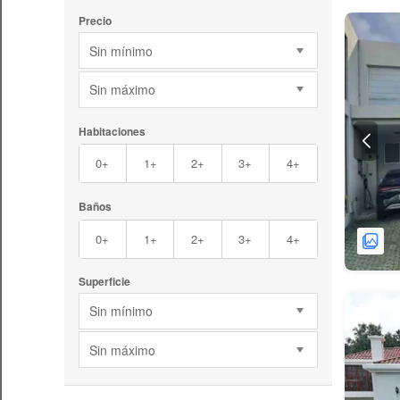
Precio
Sin mínimo
Sin máximo
Habitaciones
0+
1+
2+
3+
4+
Baños
0+
1+
2+
3+
4+
Superficie
Sin mínimo
Sin máximo