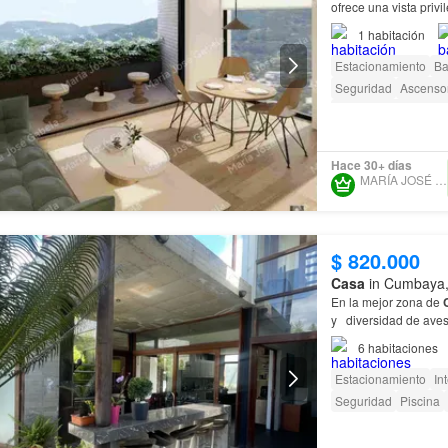
ofrece una vista priv
1
habitación
Estacionamiento
Ba
Seguridad
Ascenso
Acceso para person
Hace 30+ días
MARÍA JOSÉ GABELA
$ 820.000
Casa
in Cumbaya, 
En la mejor zona de
y diversidad de av
6
habitaciones
Estacionamiento
In
Seguridad
Piscina