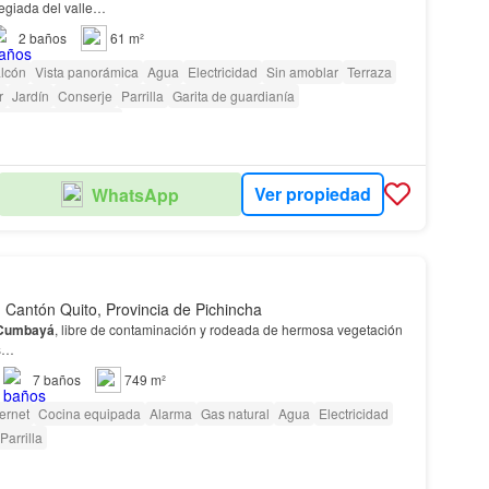
ilegiada del valle…
2
baños
61 m²
lcón
Vista panorámica
Agua
Electricidad
Sin amoblar
Terraza
r
Jardín
Conserje
Parrilla
Garita de guardianía
as con discapacidad
Ver propiedad
WhatsApp
Cantón Quito, Provincia de Pichincha
Cumbayá
, libre de contaminación y rodeada de hermosa vegetación
es…
7
baños
749 m²
ternet
Cocina equipada
Alarma
Gas natural
Agua
Electricidad
Parrilla