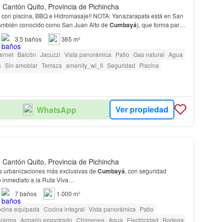
Cantón Quito, Provincia de Pichincha
con piscina, BBQ e Hidromasaje!! NOTA: Yanazarapata está en San
ambién conocido como San Juan Alto de
Cumbayá
), que forma parte
á
.…
3,5
baños
365 m²
ternet
Balcón
Jacuzzi
Vista panorámica
Patio
Gas natural
Agua
a
Sin amoblar
Terraza
amenity_wi_fi
Seguridad
Piscina
dín
Conserje
Parrilla
Ver propiedad
WhatsApp
Cantón Quito, Provincia de Pichincha
s urbanizaciones más exclusivas de
Cumbayá
, con seguridad
o inmediato a la Ruta Viva…
7
baños
1.000 m²
cina equipada
Cocina integral
Vista panorámica
Patio
Alarma
Armario empotrado
Chimenea
Agua
Electricidad
Bodega