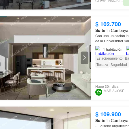
CLAVE INMOBILIARIA
$ 102.700
Suite
in Cumbaya, 
Con una ubicación in
de la Universidad Sa
ecoeficiente consta d
1
habitación
Estacionamiento
Ba
Terraza
Seguridad
Hace 30+ días
MARÍA JOSÉ GABELA
$ 109.900
Suite
in Cumbaya, 
-El diseño arquitectó