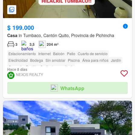
$ 199.000
Casa
in Tumbaco, Cantón Quito, Provincia de Pichincha
3
3,5
204 m²
Estacionamiento
Internet
Balcón
Patio
Cuarto de servicio
Electricidad
Bodega
Sin amoblar
Piscina
Área para niños
Jardín
Conserje
Parrilla
Garita de guardianía
Hace 8 días
NEXOS REALTY
WhatsApp