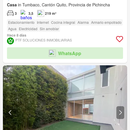
Casa
in Tumbaco, Cantón Quito, Provincia de Pichincha
3
3,5
219 m²
Estacionamiento
Internet
Cocina integral
Alarma
Armario empotrado
Agua
Electricidad
Sin amoblar
Hace 8 días
PTF SOLUCIONES INMOBILIARIAS
WhatsApp