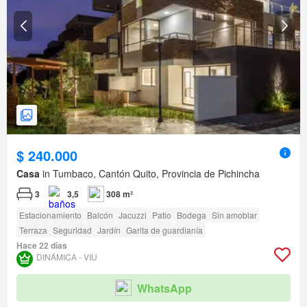
$ 240.000
Casa
in Tumbaco, Cantón Quito, Provincia de Pichincha
3
3,5
308 m²
Estacionamiento
Balcón
Jacuzzi
Patio
Bodega
Sin amoblar
Terraza
Seguridad
Jardín
Garita de guardianía
Hace 22 días
DINÁMICA - VIU
WhatsApp