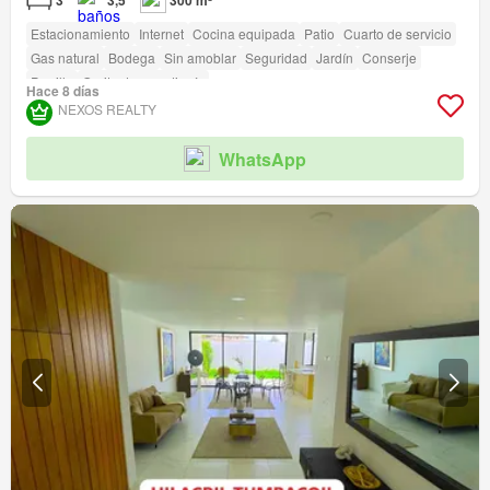
3
3,5
300 m²
Estacionamiento
Internet
Cocina equipada
Patio
Cuarto de servicio
Gas natural
Bodega
Sin amoblar
Seguridad
Jardín
Conserje
Parrilla
Garita de guardianía
Hace 8 días
NEXOS REALTY
WhatsApp