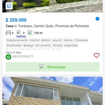
$ 229.000
Casa
in Tumbaco, Cantón Quito, Provincia de Pichincha
3
3
150 m²
Estacionamiento
Internet
Balcón
Jacuzzi
Alarma
Chimenea
Electricidad
Bodega
Sin amoblar
Terraza
Seguridad
Área para niños
Jardín
Conserje
Parrilla
Hace 8 días
NEXOS REALTY
WhatsApp