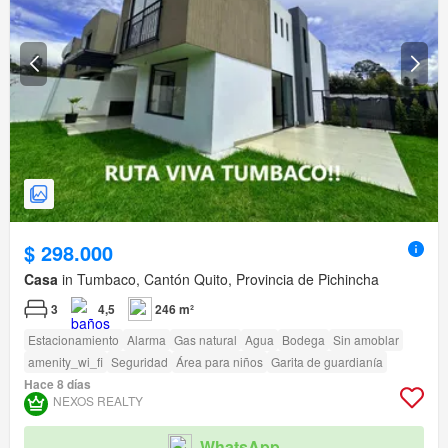
$ 298.000
Casa
in Tumbaco, Cantón Quito, Provincia de Pichincha
3
4,5
246 m²
Estacionamiento
Alarma
Gas natural
Agua
Bodega
Sin amoblar
amenity_wi_fi
Seguridad
Área para niños
Garita de guardianía
Hace 8 días
NEXOS REALTY
WhatsApp