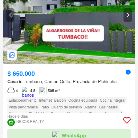
$ 650.000
Casa
in Tumbaco, Cantón Quito, Provincia de Pichincha
4
4,5
505 m²
Estacionamiento
Internet
Balcón
Cocina equipada
Cocina integral
Vista panorámica
Patio
Cuarto de servicio
Alarma
Gas natural
Chimenea
Electricidad
Bodega
Sin amoblar
Terraza
Seguridad
Hace 8 días
Área para niños
Jardín
Conserje
Parrilla
Garita de guardianía
NEXOS REALTY
WhatsApp