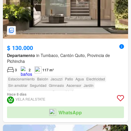
$ 130.000
Departamento
in Tumbaco, Cantón Quito, Provincia de
Pichincha
3
2
117 m²
Estacionamiento
Balcón
Jacuzzi
Patio
Agua
Electricidad
Sin amoblar
Seguridad
Gimnasio
Ascensor
Jardín
Acceso para personas con discapacidad
Hace 8 días
VELA REALSTATE
WhatsApp