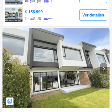
3
3
186m²
$ 156.999
Ver detalles
3
3
182m²