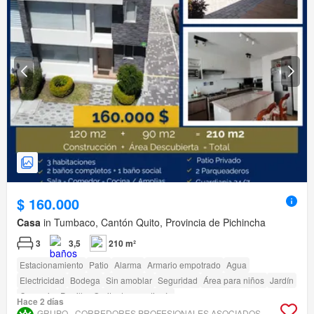
$ 160.000
Casa
in Tumbaco, Cantón Quito, Provincia de Pichincha
3
3,5
210 m²
Estacionamiento
Patio
Alarma
Armario empotrado
Agua
Electricidad
Bodega
Sin amoblar
Seguridad
Área para niños
Jardín
Conserje
Parrilla
Garita de guardianía
Hace 2 días
Acceso para personas con discapacidad
GRUPO.- CORREDORES PROFESIONALES ASOCIADOS DE BIENES RAÍCES - V&R360