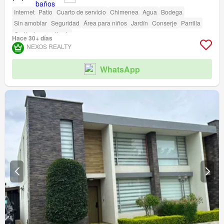
Internet
Patio
Cuarto de servicio
Chimenea
Agua
Bodega
Sin amoblar
Seguridad
Área para niños
Jardín
Conserje
Parrilla
Garita de guardianía
Hace 30+ días
NEXOS REALTY
WhatsApp