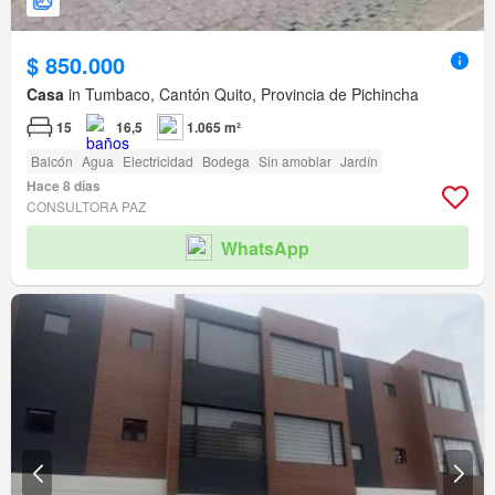
$ 850.000
Casa
in Tumbaco, Cantón Quito, Provincia de Pichincha
15
16,5
1.065 m²
Balcón
Agua
Electricidad
Bodega
Sin amoblar
Jardín
Hace 8 días
CONSULTORA PAZ
WhatsApp