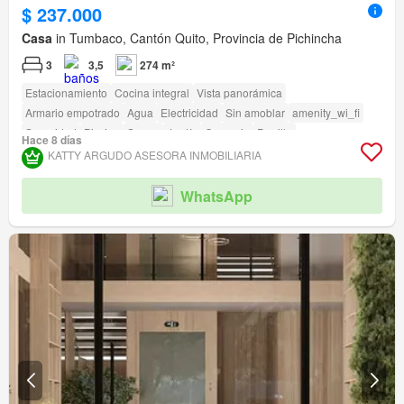
$ 237.000
Casa
in Tumbaco, Cantón Quito, Provincia de Pichincha
3
3,5
274 m²
Estacionamiento
Cocina integral
Vista panorámica
Armario empotrado
Agua
Electricidad
Sin amoblar
amenity_wi_fi
Seguridad
Piscina
Sauna
Jardín
Conserje
Parrilla
Hace 8 días
Garita de guardianía
Acceso para personas con discapacidad
KATTY ARGUDO ASESORA INMOBILIARIA
WhatsApp