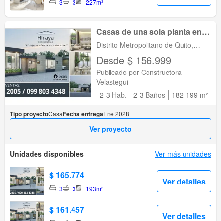
3
3
227m²
Casas de una sola planta en
Venta | Hiraya Residencias
Distrito Metropolitano de Quito,
Sector Tumbaco
Tumbaco, Pichincha
Desde $ 156.999
Publicado por Constructora
Velastegui
2-3
Hab.
2-3
Baños
182-199
m²
Tipo proyecto
Casa
Fecha entrega
Ene 2028
Ver proyecto
Unidades disponibles
Ver más unidades
$ 165.774
Ver detalles
3
3
193m²
$ 161.457
Ver detalles