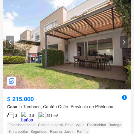
$ 215.000
Casa
in Tumbaco, Cantón Quito, Provincia de Pichincha
3
2,5
291 m²
Estacionamiento
Cocina integral
Patio
Agua
Electricidad
Bodega
Sin amoblar
Seguridad
Piscina
Jardín
Parrilla