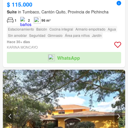
$ 115.000
Suite
in Tumbaco, Cantón Quito, Provincia de Pichincha
1
2
96 m²
Estacionamiento
Balcón
Cocina integral
Armario empotrado
Agua
Sin amoblar
Seguridad
Gimnasio
Área para niños
Jardín
Hace 30+ días
KARINA MONCAYO
WhatsApp