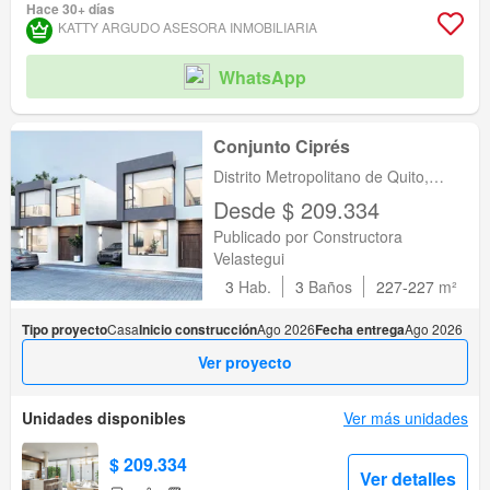
Hace 30+ días
KATTY ARGUDO ASESORA INMOBILIARIA
WhatsApp
Conjunto Ciprés
Distrito Metropolitano de Quito,
Tumbaco, Pichincha
Desde $ 209.334
Publicado por Constructora
Velastegui
3
Hab.
3
Baños
227-227
m²
Tipo proyecto
Casa
Inicio construcción
Ago 2026
Fecha entrega
Ago 2026
Ver proyecto
Unidades disponibles
Ver más unidades
$ 209.334
Ver detalles