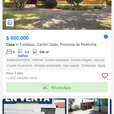
$ 600.000
Casa
in Tumbaco, Cantón Quito, Provincia de Pichincha
5
5,5
506 m²
Estacionamiento
Internet
Cocina equipada
Cocina integral
Jacuzzi
Cuarto de servicio
Armario empotrado
Gas natural
Chimenea
Agua
Electricidad
Bodega
Sin amoblar
Terraza
Seguridad
Hace 5 días
Área para niños
Jardín
Conserje
Garita de guardianía
CLAVE INMOBILIARIA
WhatsApp