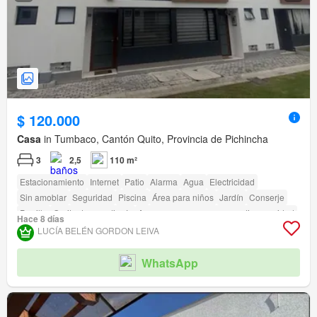
$ 120.000
Casa
in Tumbaco, Cantón Quito, Provincia de Pichincha
3
2,5
110 m²
Estacionamiento
Internet
Patio
Alarma
Agua
Electricidad
Sin amoblar
Seguridad
Piscina
Área para niños
Jardín
Conserje
Parrilla
Garita de guardianía
Acceso para personas con discapacidad
Hace 8 días
LUCÍA BELÉN GORDON LEIVA
WhatsApp