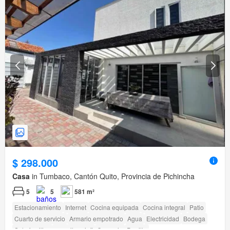
$ 298.000
Casa
in Tumbaco, Cantón Quito, Provincia de Pichincha
5
5
581 m²
Estacionamiento
Internet
Cocina equipada
Cocina integral
Patio
Cuarto de servicio
Armario empotrado
Agua
Electricidad
Bodega
Solo familias
amenity_wi_fi
Conserje
Parrilla