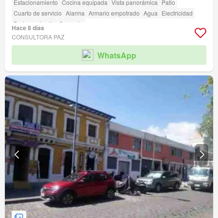
Estacionamiento
Cocina equipada
Vista panorámica
Patio
Cuarto de servicio
Alarma
Armario empotrado
Agua
Electricidad
Bodega
Jardín
Conserje
Hace 8 días
CONSULTORA PAZ
WhatsApp