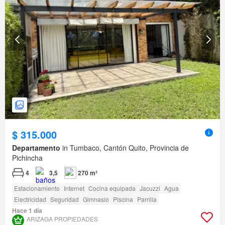
$ 315.000
Departamento
in Tumbaco, Cantón Quito, Provincia de
Pichincha
4
3,5
270 m²
Estacionamiento
Internet
Cocina equipada
Jacuzzi
Agua
Electricidad
Seguridad
Gimnasio
Piscina
Parrilla
Hace 1 día
ARIZAGA PROPIEDADES