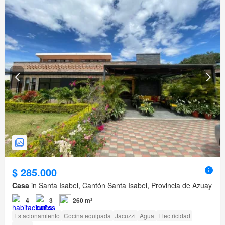
$ 285.000
Casa
in Santa Isabel, Cantón Santa Isabel, Provincia de Azuay
4
3
260 m²
Estacionamiento
Cocina equipada
Jacuzzi
Agua
Electricidad