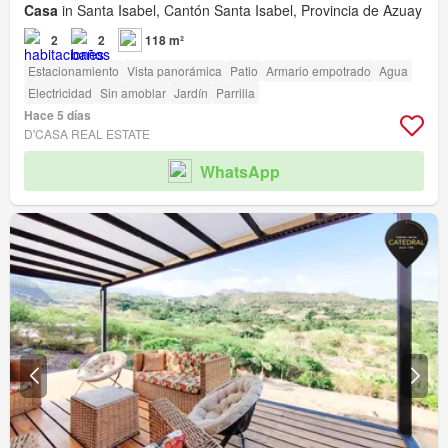
Casa
in Santa Isabel, Cantón Santa Isabel, Provincia de Azuay
2
2
118 m²
Estacionamiento
Vista panorámica
Patio
Armario empotrado
Agua
Electricidad
Sin amoblar
Jardín
Parrilla
Hace 5 días
D'CASA REAL ESTATE
WhatsApp