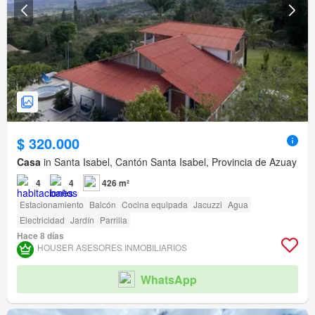
$ 320.000
Casa
in Santa Isabel, Cantón Santa Isabel, Provincia de Azuay
4
4
426 m²
Estacionamiento
Balcón
Cocina equipada
Jacuzzi
Agua
Electricidad
Jardín
Parrilla
Hace 8 días
HOUSER ASESORES INMOBILIARIOS
WhatsApp