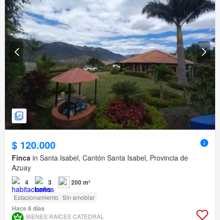
$ 120.000
Finca
in Santa Isabel, Cantón Santa Isabel, Provincia de
Azuay
4
3
200 m²
Estacionamiento
Sin amoblar
Hace 8 días
BIENES RAÍCES CATEDRAL