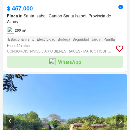
$ 457.000
Finca
in Santa Isabel, Cantón Santa Isabel, Provincia de
Azuay
260 m²
Estacionamiento
Electricidad
Bodega
Seguridad
Jardín
Parrilla
Hace 30+ días
CONSORCIO INMOBILIARIO BIENES RAÍCES - MARCO RODRIGUEZ
WhatsApp