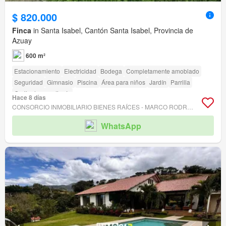
$ 820.000
Finca
in Santa Isabel, Cantón Santa Isabel, Provincia de
Azuay
600 m²
Estacionamiento
Electricidad
Bodega
Completamente amoblado
Seguridad
Gimnasio
Piscina
Área para niños
Jardín
Parrilla
Garita de guardianía
Hace 8 días
CONSORCIO INMOBILIARIO BIENES RAÍCES - MARCO RODRIGUEZ
WhatsApp