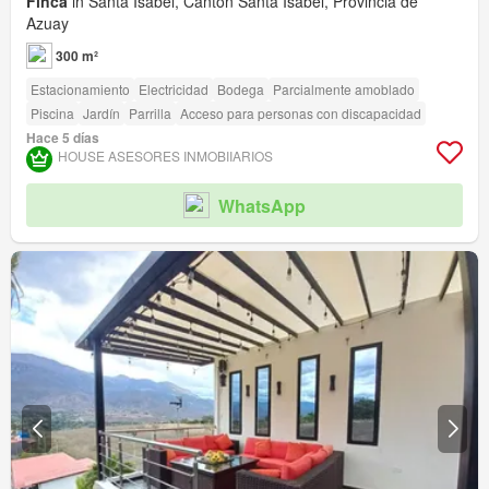
Finca
in Santa Isabel, Cantón Santa Isabel, Provincia de
Azuay
300 m²
Estacionamiento
Electricidad
Bodega
Parcialmente amoblado
Piscina
Jardín
Parrilla
Acceso para personas con discapacidad
Hace 5 días
HOUSE ASESORES INMOBIIARIOS
WhatsApp