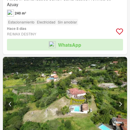
Azuay
240 m²
Estacionamiento
Electricidad
Sin amoblar
Hace 8 días
RE/MAX DESTINY
WhatsApp