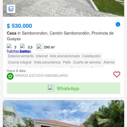
$ 530.000
Casa
in Samborondon, Cantón Samborondón, Provincia de
Guayas
3
3,5
290 m²
Estacionamiento
Internet
Aire acondicionado
Calefacción
Cocina integral
Vista panorámica
Patio
Cuarto de servicio
Alarma
Armario empotrado
Gas natural
Agua
Electricidad
Bodega
Hace 8 días
Sin amoblar
Seguridad
Gimnasio
Piscina
Área para niños
Jardín
SPARZA ESTUDIO INMOBILIARIO
Conserje
Parrilla
Garita de guardianía
Cancha de tenis
WhatsApp