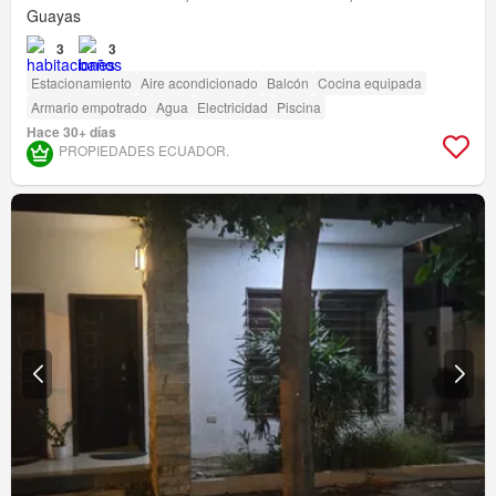
Guayas
3
3
Estacionamiento
Aire acondicionado
Balcón
Cocina equipada
Armario empotrado
Agua
Electricidad
Piscina
Hace 30+ días
PROPIEDADES ECUADOR.