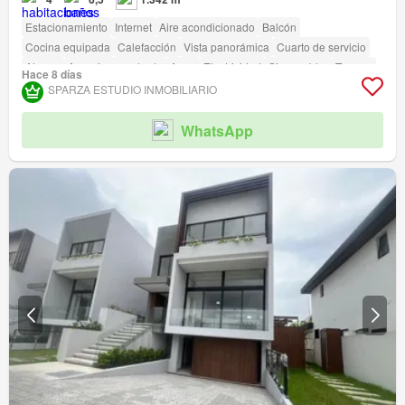
Estacionamiento
Internet
Aire acondicionado
Balcón
Cocina equipada
Calefacción
Vista panorámica
Cuarto de servicio
Alarma
Armario empotrado
Agua
Electricidad
Sin amoblar
Terraza
Hace 8 días
Seguridad
SPARZA ESTUDIO INMOBILIARIO
WhatsApp