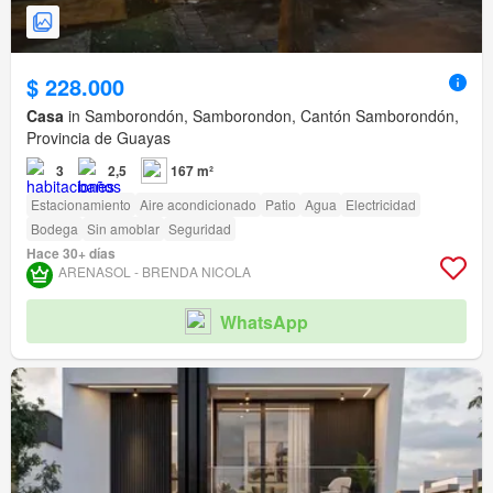
$ 228.000
Casa
in Samborondón, Samborondon, Cantón Samborondón,
Provincia de Guayas
3
2,5
167 m²
Estacionamiento
Aire acondicionado
Patio
Agua
Electricidad
Bodega
Sin amoblar
Seguridad
Hace 30+ días
ARENASOL - BRENDA NICOLA
WhatsApp