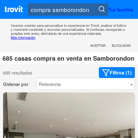
Tus favoritos
Usamos cookies para personalizar tu experiencia en Trovit, analizar el tráfico
y mostrarte contenido y anuncios personalizados. Si continúas navegando o
aceptas este aviso, disfrutarás de una experiencia mejorada.
Más información
ACEPTAR
BLOQUEAR
685 casas compra en venta en Samborondon
Filtros (1)
685 resultados
Ordenar por