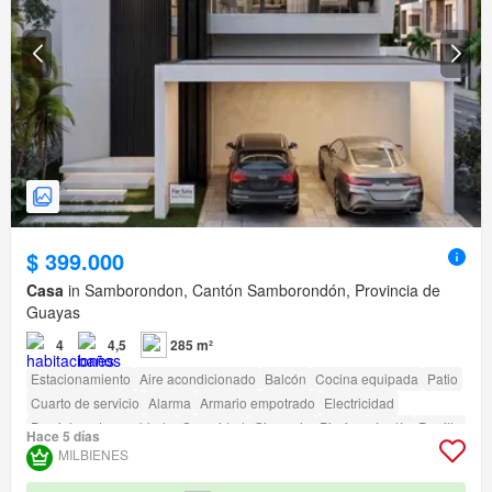
$ 399.000
Casa
in Samborondon, Cantón Samborondón, Provincia de
Guayas
4
4,5
285 m²
Estacionamiento
Aire acondicionado
Balcón
Cocina equipada
Patio
Cuarto de servicio
Alarma
Armario empotrado
Electricidad
Parcialmente amoblado
Seguridad
Gimnasio
Piscina
Jardín
Parrilla
Hace 5 días
Garita de guardianía
Acceso para personas con discapacidad
MILBIENES
Cancha de tenis