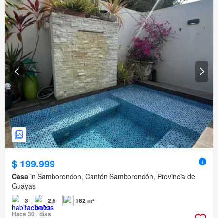
$ 199.999
Casa
in Samborondon, Cantón Samborondón, Provincia de
Guayas
3
2,5
182 m²
Hace 30+ días