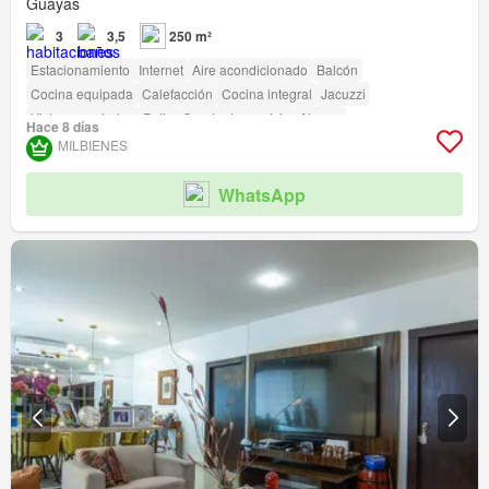
Guayas
3
3,5
250 m²
Estacionamiento
Internet
Aire acondicionado
Balcón
Cocina equipada
Calefacción
Cocina integral
Jacuzzi
Vista panorámica
Patio
Cuarto de servicio
Alarma
Hace 8 días
Armario empotrado
Agua
Electricidad
Bodega
MILBIENES
Parcialmente amoblado
amenity_wi_fi
Seguridad
Gimnasio
Piscina
Área para niños
Jardín
Parrilla
Garita de guardianía
WhatsApp
Cancha de tenis