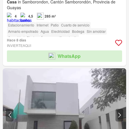
Casa
in Samborondon, Cantón Samborondón, Provincia de
Guayas
4
4,5
285 m²
Estacionamiento
Internet
Patio
Cuarto de servicio
Armario empotrado
Agua
Electricidad
Bodega
Sin amoblar
Seguridad
Piscina
Área para niños
Jardín
Hace 8 días
Acceso para personas con discapacidad
Cancha de tenis
INVIERTEAQUI
WhatsApp