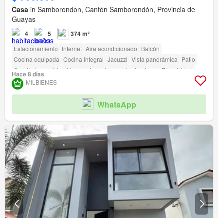
Casa
in Samborondon, Cantón Samborondón, Provincia de
Guayas
4
5
374 m²
Estacionamiento
Internet
Aire acondicionado
Balcón
Cocina equipada
Cocina integral
Jacuzzi
Vista panorámica
Patio
Cuarto de servicio
Alarma
Armario empotrado
Agua
Electricidad
Hace 8 días
Parcialmente amoblado
amenity_wi_fi
Seguridad
Gimnasio
Piscina
MILBIENES
Área para niños
Jardín
Parrilla
Garita de guardianía
Cancha de tenis
WhatsApp