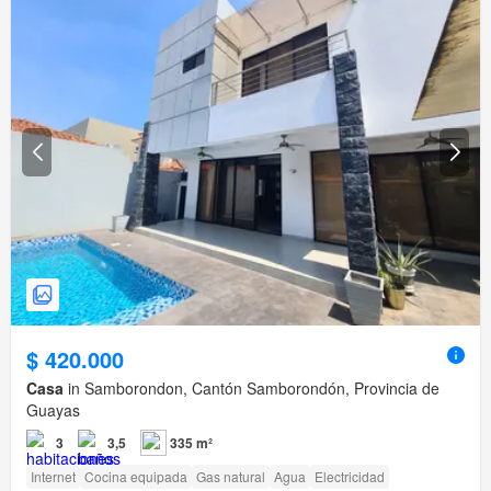
$ 420.000
Casa
in Samborondon, Cantón Samborondón, Provincia de
Guayas
3
3,5
335 m²
Internet
Cocina equipada
Gas natural
Agua
Electricidad