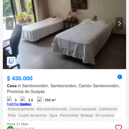
$ 430.000
Casa
in Samborondón, Samborondon, Cantón Samborondón,
Provincia de Guayas
3
3,5
350 m²
Estacionamiento
Aire acondicionado
Cocina equipada
Calefacción
Patio
Cuarto de servicio
Agua
Electricidad
Bodega
Sin amoblar
Solo familias
Seguridad
Área para niños
Jardín
Garita de guardianía
Hace 21 días
Cancha de tenis
MILTON PIN