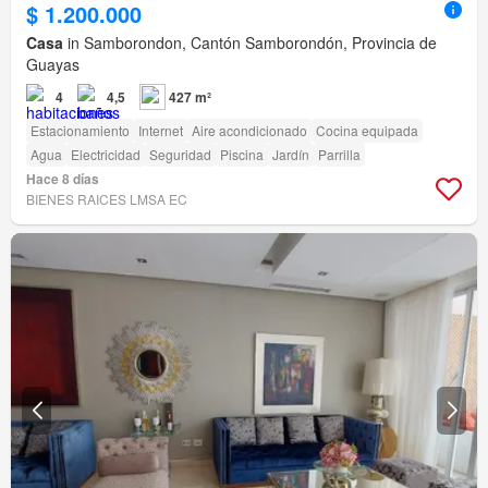
$ 1.200.000
Casa
in Samborondon, Cantón Samborondón, Provincia de
Guayas
4
4,5
427 m²
Estacionamiento
Internet
Aire acondicionado
Cocina equipada
Agua
Electricidad
Seguridad
Piscina
Jardín
Parrilla
Hace 8 días
BIENES RAICES LMSA EC