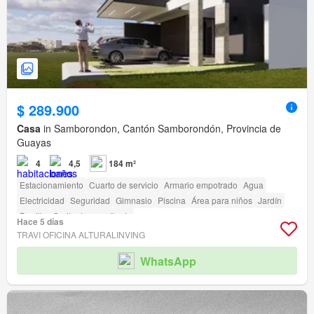
$ 289.900
Casa
in Samborondon, Cantón Samborondón, Provincia de
Guayas
4
4,5
184 m²
Estacionamiento
Cuarto de servicio
Armario empotrado
Agua
Electricidad
Seguridad
Gimnasio
Piscina
Área para niños
Jardín
Parrilla
Garita de guardianía
Hace 5 días
TRAVI OFICINA ALTURALINVING
WhatsApp