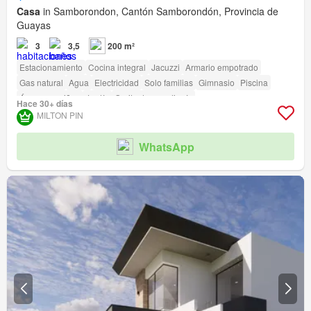
Casa
in Samborondon, Cantón Samborondón, Provincia de
Guayas
3
3,5
200 m²
Estacionamiento
Cocina integral
Jacuzzi
Armario empotrado
Gas natural
Agua
Electricidad
Solo familias
Gimnasio
Piscina
Área para niños
Jardín
Garita de guardianía
Hace 30+ días
Acceso para personas con discapacidad
MILTON PIN
WhatsApp