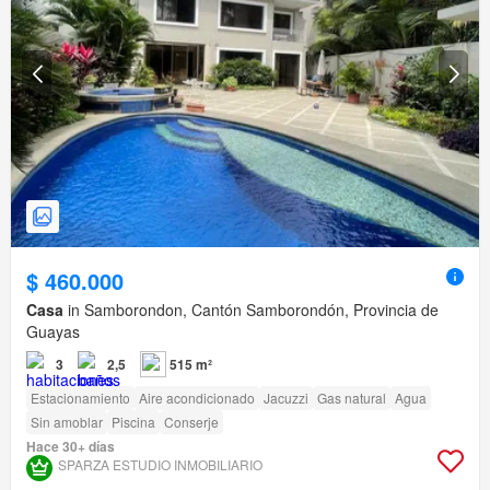
$ 460.000
Casa
in Samborondon, Cantón Samborondón, Provincia de
Guayas
3
2,5
515 m²
Estacionamiento
Aire acondicionado
Jacuzzi
Gas natural
Agua
Sin amoblar
Piscina
Conserje
Hace 30+ días
SPARZA ESTUDIO INMOBILIARIO