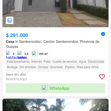
$ 291.000
Casa
in Samborondon, Cantón Samborondón, Provincia de
Guayas
3
3,5
195 m²
Estacionamiento
Internet
Patio
Cuarto de servicio
Agua
Electricidad
Bodega
Sin amoblar
Terraza
Gimnasio
Piscina
Área para niños
Jardín
Garita de guardianía
Cancha de tenis
Hace 30+ días
INVIERTEAQUI
WhatsApp