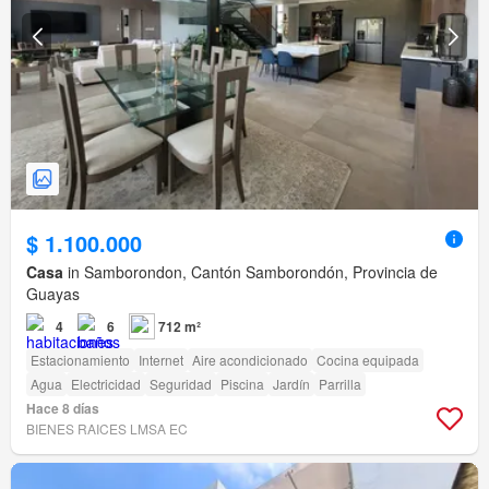
$ 1.100.000
Casa
in Samborondon, Cantón Samborondón, Provincia de
Guayas
4
6
712 m²
Estacionamiento
Internet
Aire acondicionado
Cocina equipada
Agua
Electricidad
Seguridad
Piscina
Jardín
Parrilla
Hace 8 días
BIENES RAICES LMSA EC