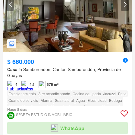
$ 660.000
Casa
in Samborondon, Cantón Samborondón, Provincia de
Guayas
4
4,5
575 m²
Estacionamiento
Aire acondicionado
Cocina equipada
Jacuzzi
Patio
Cuarto de servicio
Alarma
Gas natural
Agua
Electricidad
Bodega
Sin amoblar
Seguridad
Gimnasio
Piscina
Área para niños
Jardín
Hace 8 días
Parrilla
Garita de guardianía
Acceso para personas con discapacidad
SPARZA ESTUDIO INMOBILIARIO
Cancha de tenis
WhatsApp