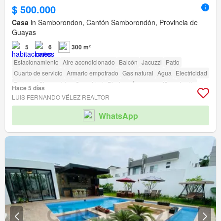
$ 500.000
Casa
in Samborondon, Cantón Samborondón, Provincia de
Guayas
5
6
300 m²
Estacionamiento
Aire acondicionado
Balcón
Jacuzzi
Patio
Cuarto de servicio
Armario empotrado
Gas natural
Agua
Electricidad
Bodega
Sin amoblar
Seguridad
Piscina
Área para niños
Jardín
Hace 5 días
Conserje
Parrilla
Garita de guardianía
LUIS FERNANDO VÉLEZ REALTOR
Acceso para personas con discapacidad
WhatsApp