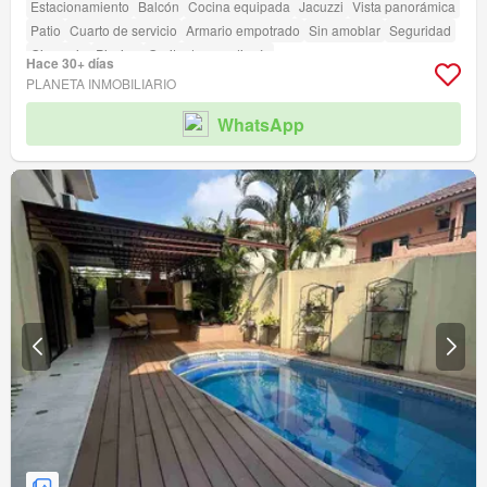
Estacionamiento
Balcón
Cocina equipada
Jacuzzi
Vista panorámica
Patio
Cuarto de servicio
Armario empotrado
Sin amoblar
Seguridad
Gimnasio
Piscina
Garita de guardianía
Hace 30+ días
PLANETA INMOBILIARIO
WhatsApp