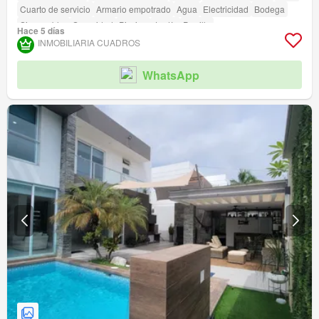
Cuarto de servicio
Armario empotrado
Agua
Electricidad
Bodega
Sin amoblar
Seguridad
Piscina
Jardín
Parrilla
Hace 5 días
INMOBILIARIA CUADROS
WhatsApp