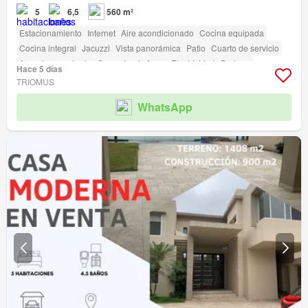
5
6,5
560 m²
Estacionamiento
Internet
Aire acondicionado
Cocina equipada
Cocina integral
Jacuzzi
Vista panorámica
Patio
Cuarto de servicio
Armario empotrado
Gas natural
Agua
Electricidad
Bodega
Hace 5 días
Completamente amoblado
Terraza
Seguridad
Piscina
Jardín
TRIOMUS
Parrilla
Garita de guardianía
WhatsApp