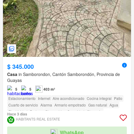
$ 345.000
Casa
in Samborondon, Cantón Samborondón, Provincia de
Guayas
5
5
403 m²
Estacionamiento
Internet
Aire acondicionado
Cocina integral
Patio
Cuarto de servicio
Alarma
Armario empotrado
Gas natural
Agua
Electricidad
Bodega
Sin amoblar
Seguridad
Gimnasio
Hace 3 días
Área para niños
Jardín
Conserje
Parrilla
Garita de guardianía
HABITANTS REAL ESTATE
Acceso para personas con discapacidad
WhatsApp