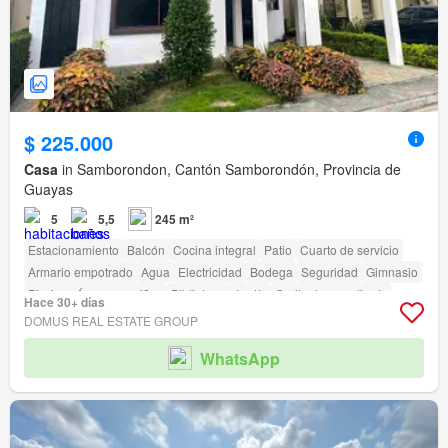
$ 225.000
Casa
in Samborondon, Cantón Samborondón, Provincia de
Guayas
5
5,5
245 m²
Estacionamiento
Balcón
Cocina integral
Patio
Cuarto de servicio
Armario empotrado
Agua
Electricidad
Bodega
Seguridad
Gimnasio
Piscina
Área para niños
Biblioteca
Jardín
Garita de guardianía
Hace 30+ días
Cancha de tenis
DOMUS REAL ESTATE GROUP
WhatsApp