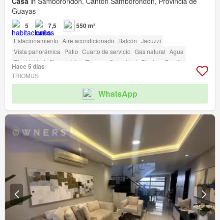
Casa
in Samborondon, Cantón Samborondón, Provincia de
Guayas
5
7,5
550 m²
Estacionamiento
Aire acondicionado
Balcón
Jacuzzi
Vista panorámica
Patio
Cuarto de servicio
Gas natural
Agua
Electricidad
Sin amoblar
Terraza
Seguridad
Piscina
Parrilla
Hace 5 días
Garita de guardianía
TRIOMUS
WhatsApp