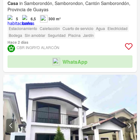
Casa
in Samborondón, Samborondon, Cantón Samborondón,
Provincia de Guayas
5
6,5
300 m²
Estacionamiento
Calefacción
Cuarto de servicio
Agua
Electricidad
Bodega
Sin amoblar
Seguridad
Piscina
Jardín
Hace 2 días
CBR INGRYD ALARCÓN
WhatsApp