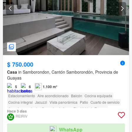
$ 750.000
Casa
in Samborondon, Cantón Samborondón, Provincia de
Guayas
5
6
1.100 m²
Estacionamiento
Aire acondicionado
Balcón
Cocina equipada
Cocina integral
Jacuzzi
Vista panorámica
Patio
Cuarto de servicio
Armario empotrado
Gas natural
Agua
Electricidad
Terraza
Hace 3 días
Seguridad
Gimnasio
Piscina
Área para niños
Jardín
Parrilla
REIRIV
Garita de guardianía
Acceso para personas con discapacidad
Cancha de tenis
WhatsApp