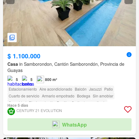
$ 1.100.000
Casa
in Samborondon, Cantón Samborondón, Provincia de
Guayas
5
5
800 m²
Estacionamiento
Aire acondicionado
Balcón
Jacuzzi
Patio
Cuarto de servicio
Armario empotrado
Bodega
Sin amoblar
Seguridad
Piscina
Jardín
Parrilla
Garita de guardianía
Hace 5 días
CENTURY 21 EVOLUTION
WhatsApp