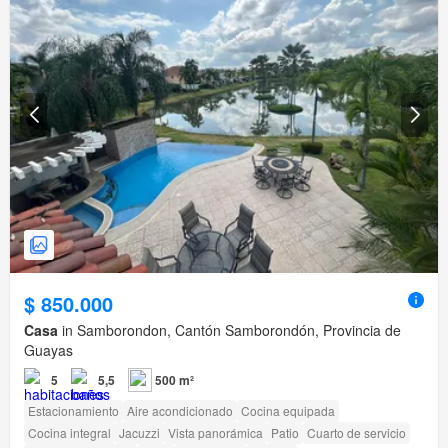
$ 850.000
Casa
in Samborondon, Cantón Samborondón, Provincia de
Guayas
5
5,5
500 m²
Estacionamiento
Aire acondicionado
Cocina equipada
Cocina integral
Jacuzzi
Vista panorámica
Patio
Cuarto de servicio