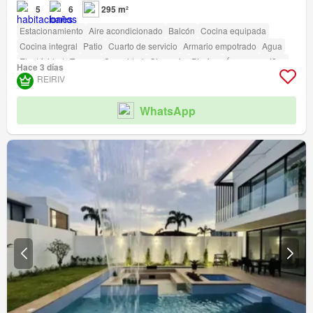
5
6
295 m²
Estacionamiento
Aire acondicionado
Balcón
Cocina equipada
Cocina integral
Patio
Cuarto de servicio
Armario empotrado
Agua
Electricidad
Terraza
Seguridad
Gimnasio
Piscina
Área para niños
Hace 3 días
Parrilla
Garita de guardianía
Acceso para personas con discapacidad
REIRIV
Cancha de tenis
WhatsApp