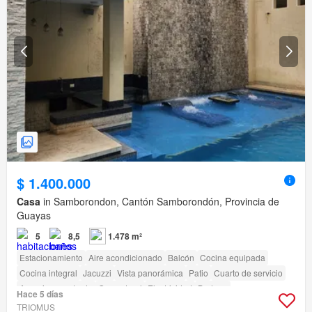
$ 1.400.000
Casa
in Samborondon, Cantón Samborondón, Provincia de
Guayas
5
8,5
1.478 m²
Estacionamiento
Aire acondicionado
Balcón
Cocina equipada
Cocina integral
Jacuzzi
Vista panorámica
Patio
Cuarto de servicio
Armario empotrado
Gas natural
Electricidad
Bodega
Hace 5 días
Completamente amoblado
Terraza
Seguridad
Piscina
TRIOMUS