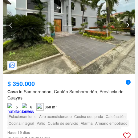
$ 350.000
Casa
in Samborondon, Cantón Samborondón, Provincia de
Guayas
5
6
360 m²
Estacionamiento
Aire acondicionado
Cocina equipada
Calefacción
Cocina integral
Patio
Cuarto de servicio
Alarma
Armario empotrado
Gas natural
Agua
Electricidad
Bodega
Sin amoblar
Seguridad
Hace 19 días
Piscina
Área para niños
Garita de guardianía
Cancha de tenis