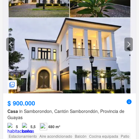
$ 900.000
Casa
in Samborondon, Cantón Samborondón, Provincia de
Guayas
5
5,5
480 m²
Estacionamiento
Aire acondicionado
Balcón
Cocina equipada
Patio