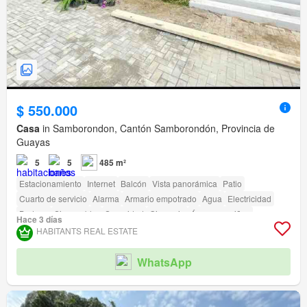
$ 550.000
Casa
in Samborondon, Cantón Samborondón, Provincia de
Guayas
5
5
485 m²
Estacionamiento
Internet
Balcón
Vista panorámica
Patio
Cuarto de servicio
Alarma
Armario empotrado
Agua
Electricidad
Bodega
Sin amoblar
Seguridad
Gimnasio
Área para niños
Hace 3 días
Conserje
Parrilla
Garita de guardianía
HABITANTS REAL ESTATE
Acceso para personas con discapacidad
Cancha de tenis
WhatsApp