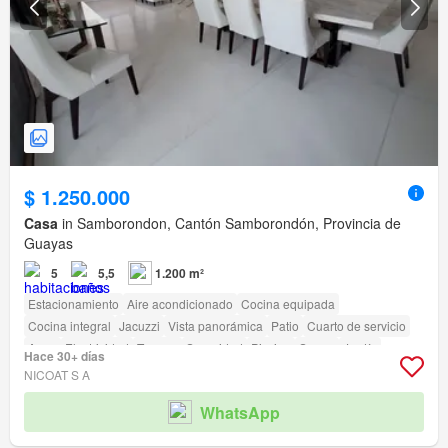
$ 1.250.000
Casa
in Samborondon, Cantón Samborondón, Provincia de
Guayas
5
5,5
1.200 m²
Estacionamiento
Aire acondicionado
Cocina equipada
Cocina integral
Jacuzzi
Vista panorámica
Patio
Cuarto de servicio
Agua
Electricidad
Terraza
Seguridad
Piscina
Sauna
Jardín
Hace 30+ días
Conserje
Parrilla
Cancha de tenis
NICOAT S A
WhatsApp