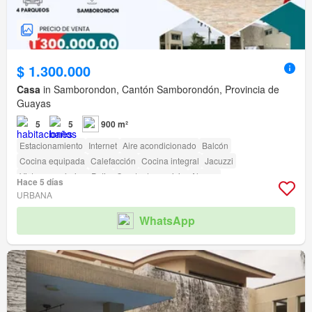
$ 1.300.000
Casa
in Samborondon, Cantón Samborondón, Provincia de
Guayas
5
5
900 m²
Estacionamiento
Internet
Aire acondicionado
Balcón
Cocina equipada
Calefacción
Cocina integral
Jacuzzi
Vista panorámica
Patio
Cuarto de servicio
Alarma
Hace 5 días
Armario empotrado
Gas natural
Agua
Electricidad
Bodega
URBANA
Sin amoblar
Seguridad
Piscina
Área para niños
Ascensor
Sauna
WhatsApp
Jardín
Parrilla
Garita de guardianía