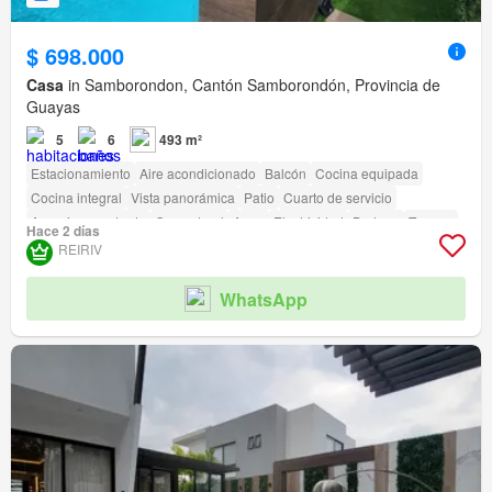
$ 698.000
Casa
in Samborondon, Cantón Samborondón, Provincia de
Guayas
5
6
493 m²
Estacionamiento
Aire acondicionado
Balcón
Cocina equipada
Cocina integral
Vista panorámica
Patio
Cuarto de servicio
Armario empotrado
Gas natural
Agua
Electricidad
Bodega
Terraza
Hace 2 días
Seguridad
Gimnasio
Piscina
Jardín
Parrilla
Garita de guardianía
REIRIV
Acceso para personas con discapacidad
Cancha de tenis
WhatsApp