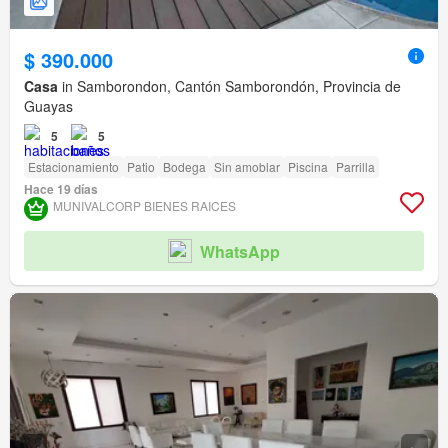
$ 390.000
Casa
in Samborondon, Cantón Samborondón, Provincia de
Guayas
5
5
Estacionamiento
Patio
Bodega
Sin amoblar
Piscina
Parrilla
Hace 19 días
MUNIVALCORP BIENES RAICES
WhatsApp