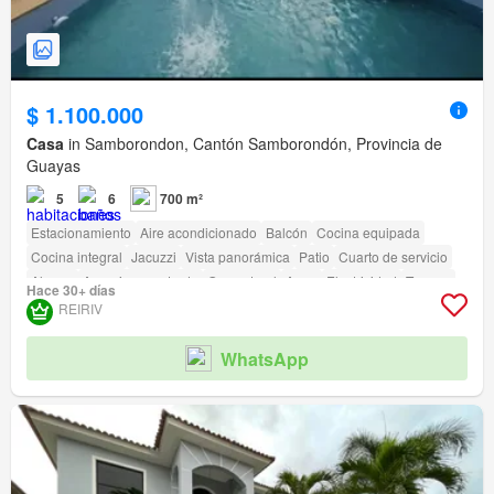
$ 1.100.000
Casa
in Samborondon, Cantón Samborondón, Provincia de
Guayas
5
6
700 m²
Estacionamiento
Aire acondicionado
Balcón
Cocina equipada
Cocina integral
Jacuzzi
Vista panorámica
Patio
Cuarto de servicio
Alarma
Armario empotrado
Gas natural
Agua
Electricidad
Terraza
Hace 30+ días
Seguridad
Gimnasio
Piscina
Área para niños
Jardín
Parrilla
REIRIV
Garita de guardianía
Acceso para personas con discapacidad
Cancha de tenis
WhatsApp