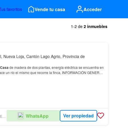
Vende tu casa
Acceder
Tus favoritos
1-2 de
2 inmuebles
, Nueva Loja, Cantón Lago Agrio, Provincia de
Casa
de madera de dos plantas, energía eléctrica se encuentra en
 nace un río el mismo que recorre la finca, INFORMACIÓN GENERAL
de Inmueble: Finca Agrícola en Pro…
Ver propiedad
WhatsApp
SAN MIGUEL BIENES RAÍCES