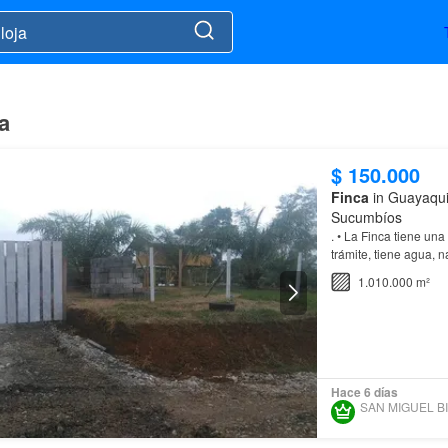
a
$ 150.000
Finca
in Guayaquil
Sucumbíos
. • La Finca tiene una
trámite, tiene agua,
DEL INMUEBLE: Tipo 
1.010.000 m²
Hace 6 días