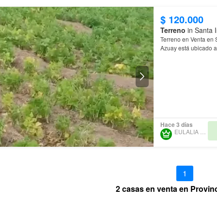
$ 120.000
Terreno
in Santa I
Terreno en Venta e
Azuay está ubicado a 20 minutos
verduras tales como c
Hace 3 días
EULALIA NAREA
1
2 casas en venta en Provinc