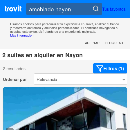
Tus favoritos
Usamos cookies para personalizar tu experiencia en Trovit, analizar el tráfico
y mostrarte contenido y anuncios personalizados. Si continúas navegando o
aceptas este aviso, disfrutarás de una experiencia mejorada.
Más información
ACEPTAR
BLOQUEAR
2 suites en alquiler en Nayon
Filtros (1)
2 resultados
Ordenar por