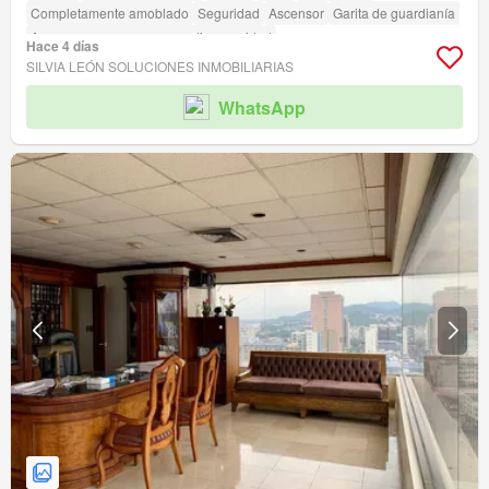
Completamente amoblado
Seguridad
Ascensor
Garita de guardianía
Acceso para personas con discapacidad
Hace 4 días
SILVIA LEÓN SOLUCIONES INMOBILIARIAS
WhatsApp