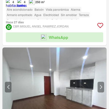
4
4
250 m²
Aire acondicionado
Balcón
Vista panorámica
Alarma
Armario empotrado
Agua
Electricidad
Sin amoblar
Terraza
Seguridad
Ascensor
Conserje
Garita de guardianía
Hace 27 días
Acceso para personas con discapacidad
CBR MIGUEL ANGEL RAMIREZ JORDAN
WhatsApp