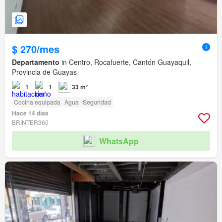
$ 270/mes
Departamento
in Centro, Rocafuerte, Cantón Guayaquil,
Provincia de Guayas
1
1
33 m²
Cocina equipada
Agua
Seguridad
Hace 14 días
BRINTER360
WhatsApp