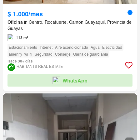
$ 1.000/mes
Oficina
in Centro, Rocafuerte, Cantón Guayaquil, Provincia de
Guayas
113 m²
Estacionamiento
Internet
Aire acondicionado
Agua
Electricidad
amenity_wi_fi
Seguridad
Conserje
Garita de guardianía
Hace 30+ días
HABITANTS REAL ESTATE
WhatsApp