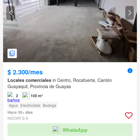
$ 2.300/mes
Locales comerciales
in Centro, Rocafuerte, Cantón
Guayaquil, Provincia de Guayas
2
100 m²
Agua
Electricidad
Bodega
Hace 30+ días
NICOAT S A
WhatsApp