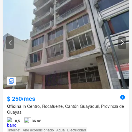
$ 250/mes
Oficina
in Centro, Rocafuerte, Cantón Guayaquil, Provincia de
Guayas
0,5
36 m²
Internet
Aire acondicionado
Agua
Electricidad