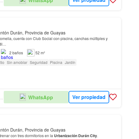
WhatsApp
TURY 21 EVOLUTION
ntón Durán, Provincia de Guayas
omelia, cuenta con Club Social con piscina, canchas múltiples y
til…
2
baños
52 m²
tio
Sin amoblar
Seguridad
Piscina
Jardín
Ver propiedad
WhatsApp
TURY 21 EVOLUTION
ntón Durán, Provincia de Guayas
renar con tres dormitorios en la
Urbanización
Durán
City
.