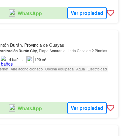
Ver propiedad
WhatsApp
ntón Durán, Provincia de Guayas
banización
Durán
City
, Etapa Amaranto Linda Casa de 2 Plantas…
4
baños
120 m²
ternet
Aire acondicionado
Cocina equipada
Agua
Electricidad
Ver propiedad
WhatsApp