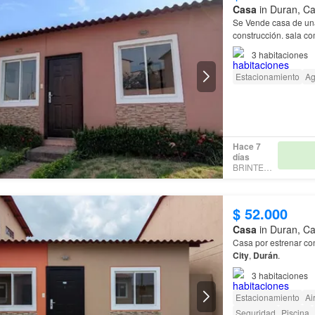
Casa
in Duran, Ca
Se Vende casa de una
construcción. sala c
3
habitaciones
Estacionamiento
A
Hace 7
días
BRINTER360
$ 52.000
Casa
in Duran, Ca
Casa por estrenar con
City
,
Durán
.
3
habitaciones
Estacionamiento
Ai
Seguridad
Piscina