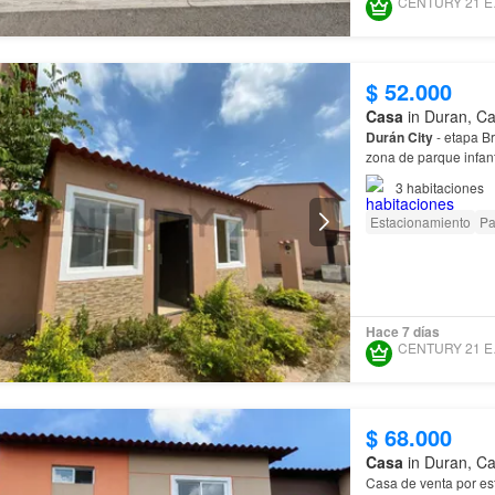
CEN
$ 52.000
Casa
in Duran, Ca
Durán
City
- etapa Br
zona de parque infan
3
habitaciones
Estacionamiento
Pa
Hace 7 días
CEN
$ 68.000
Casa
in Duran, Ca
Casa de venta por est