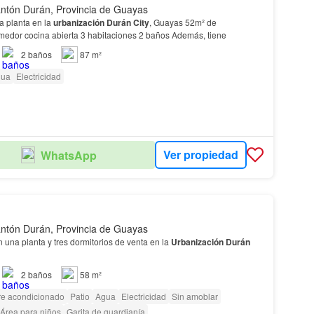
ntón Durán, Provincia de Guayas
 planta en la
urbanización
Durán
City
, Guayas 52m² de
omedor cocina abierta 3 habitaciones 2 baños Además, tiene
2
baños
87 m²
gua
Electricidad
Ver propiedad
WhatsApp
ntón Durán, Provincia de Guayas
 una planta y tres dormitorios de venta en la
Urbanización
Durán
2
baños
58 m²
re acondicionado
Patio
Agua
Electricidad
Sin amoblar
Área para niños
Garita de guardianía