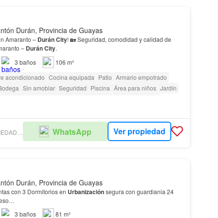
ntón Durán, Provincia de Guayas
en Amaranto –
Durán
City
! 🏡 Seguridad, comodidad y calidad de
maranto –
Durán
City
.
3
baños
106 m²
re acondicionado
Cocina equipada
Patio
Armario empotrado
Bodega
Sin amoblar
Seguridad
Piscina
Área para niños
Jardín
Acceso para personas con discapacidad
Cancha de tenis
Ver propiedad
WhatsApp
EL MARQUÉZ PROPIEDADES Y NEGOCIOS
ntón Durán, Provincia de Guayas
tas con 3 Dormitorios en
Urbanización
segura con guardiania 24
greso…
3
baños
81 m²