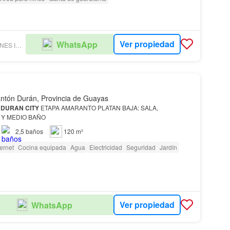
Ver propiedad
WhatsApp
INVERTAS SOLUCIONES INMOBILIARIAS S A
ntón Durán, Provincia de Guayas
N
DURAN
CITY
ETAPA AMARANTO PLATAN BAJA: SALA,
 Y MEDIO BAÑO
2,5
baños
120 m²
ternet
Cocina equipada
Agua
Electricidad
Seguridad
Jardín
Ver propiedad
WhatsApp