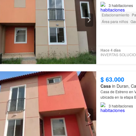
3
habitaciones
Estacionamiento
Pa
Área para niños
Gar
Hace 4 días
$ 63.000
Casa
in Duran, Ca
Casa de Estreno en 
ubicada en la etapa 
3
habitaciones