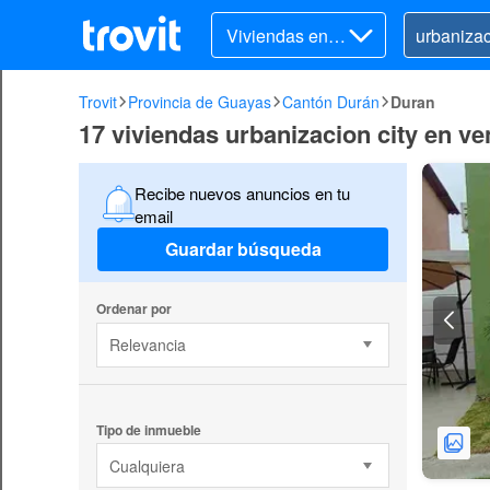
Viviendas en v
enta
Trovit
Provincia de Guayas
Cantón Durán
Duran
17 viviendas urbanizacion city en v
Recibe nuevos anuncios en tu
email
Guardar búsqueda
Ordenar por
Relevancia
Tipo de inmueble
Cualquiera