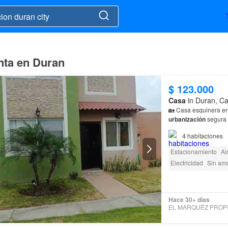
enta en Duran
$ 123.000
Casa
in Duran, Ca
🏡 Casa esquinera e
urbanización
segura 📐 129.90 m² terreno | 106.53 m² construcción ✔️ 4 dormitorios (1 en
planta baja) ✔️ 3 bañ
4
habitaciones
Estacionamiento
Ai
Electricidad
Sin am
Parrilla
Garita de g
Hace 30+ días