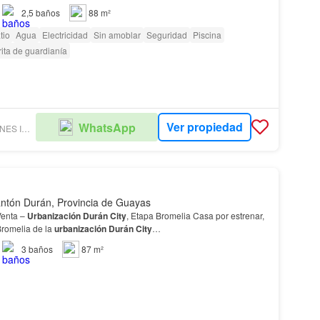
2,5
baños
88 m²
tio
Agua
Electricidad
Sin amoblar
Seguridad
Piscina
ita de guardianía
Ver propiedad
WhatsApp
INVERTAS SOLUCIONES INMOBILIARIAS S A
ntón Durán, Provincia de Guayas
Venta –
Urbanización
Durán
City
, Etapa Bromelia Casa por estrenar,
Bromelia de la
urbanización
Durán
City
…
3
baños
87 m²