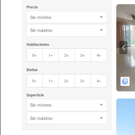
Precio
Sin mínimo
Sin máximo
Habitaciones
0+
1+
2+
3+
4+
Baños
0+
1+
2+
3+
4+
Superficie
Sin mínimo
Sin máximo