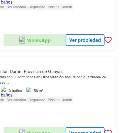
tio
Sin amoblar
Seguridad
Piscina
Jardín
Ver propiedad
WhatsApp
TURY 21 EVOLUTION
ntón Durán, Provincia de Guayas
tas con 3 Dormitorios en
Urbanización
segura con guardiania 24
greso…
3
baños
58 m²
tio
Sin amoblar
Seguridad
Piscina
Jardín
Ver propiedad