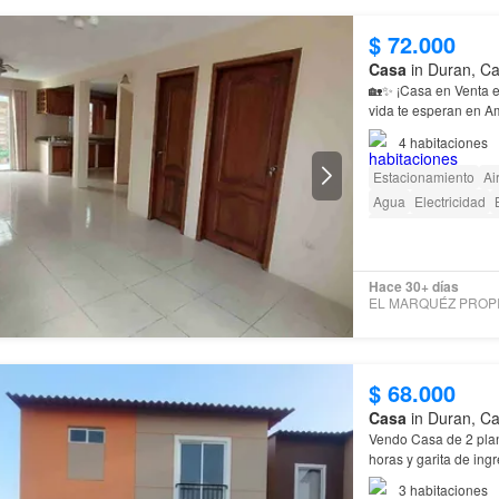
$ 72.000
Casa
in Duran, Ca
🏡✨ ¡Casa en Venta 
vida te esperan en A
4
habitaciones
Estacionamiento
Ai
Agua
Electricidad
Garita de guardianía
Hace 30+ días
$ 68.000
Casa
in Duran, Ca
Vendo Casa de 2 plan
horas y garita de in
3
habitaciones