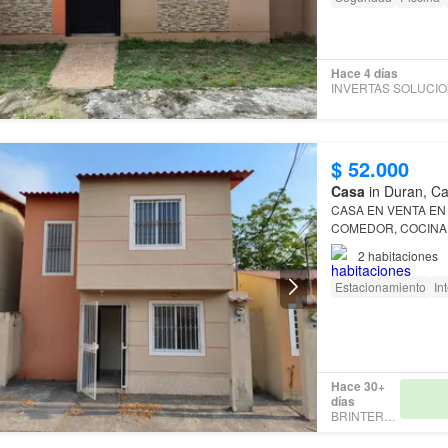
Hace 4 días
$ 52.000
Casa
in Duran, Ca
CASA EN VENTA E
COMEDOR, COCINA
2
habitaciones
Estacionamiento
In
Hace 30+
días
BRINTER360