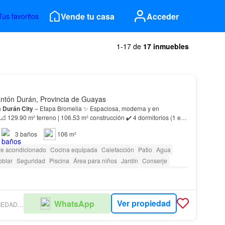
Vende tu casa
Acceder
Tus favoritos
1-17 de
17 inmuebles
ntón Durán, Provincia de Guayas
n
Durán
City
– Etapa Bromelia ✨ Espaciosa, moderna y en
os ✔️ Sala, comedor y cocina funcional…
3
baños
106 m²
re acondicionado
Cocina equipada
Calefacción
Patio
Agua
oblar
Seguridad
Piscina
Área para niños
Jardín
Conserje
uardianía
Acceso para personas con discapacidad
Cancha de tenis
Ver propiedad
WhatsApp
EL MARQUÉZ PROPIEDADES Y NEGOCIOS