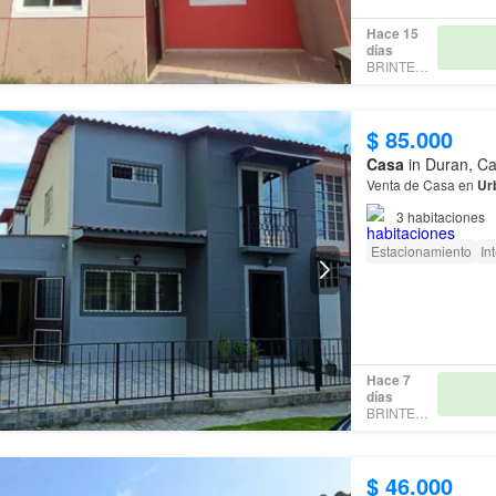
Hace 15
días
BRINTER360
$ 85.000
Casa
in Duran, Ca
Venta de Casa en
Ur
3
habitaciones
Estacionamiento
In
Hace 7
días
BRINTER360
$ 46.000