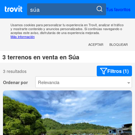
Tus favoritos
Usamos cookies para personalizar tu experiencia en Trovit, analizar el tráfico
y mostrarte contenido y anuncios personalizados. Si continúas navegando o
aceptas este aviso, disfrutarás de una experiencia mejorada.
Más información
ACEPTAR
BLOQUEAR
3 terrenos en venta en Súa
Filtros (1)
3 resultados
Ordenar por