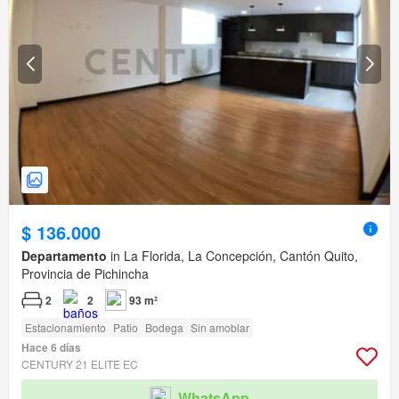
$ 136.000
Departamento
in La Florida, La Concepción, Cantón Quito,
Provincia de Pichincha
2
2
93 m²
Estacionamiento
Patio
Bodega
Sin amoblar
Hace 6 días
CENTURY 21 ELITE EC
WhatsApp