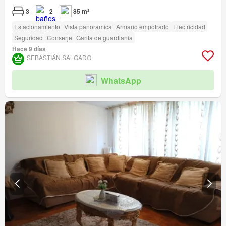
3
2
85 m²
Estacionamiento
Vista panorámica
Armario empotrado
Electricidad
Seguridad
Conserje
Garita de guardianía
Hace 9 días
SEBASTIÁN SALGADO
WhatsApp