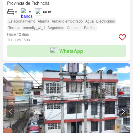
Provincia de Pichincha
2
2
68 m²
Estacionamiento
Alarma
Armario empotrado
Agua
Electricidad
Terraza
amenity_wi_fi
Seguridad
Conserje
Parrilla
Hace 12 días
TU LLAVE593
WhatsApp