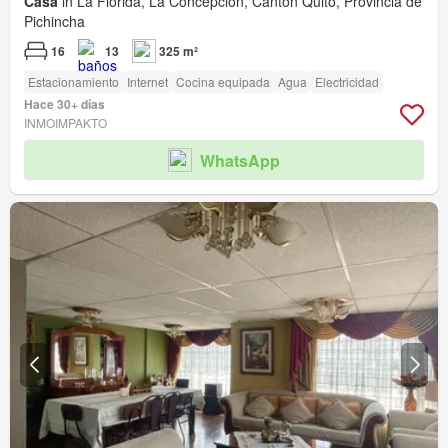
Casa
in La Florida, La Concepción, Cantón Quito, Provincia de
Pichincha
16
13
325 m²
Estacionamiento
Internet
Cocina equipada
Agua
Electricidad
Hace 30+ días
INMOIMPAKTO
WhatsApp