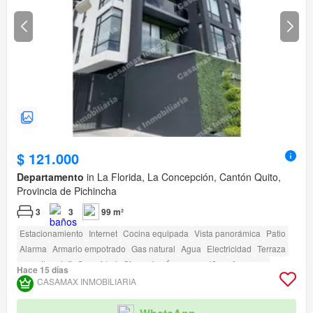
$ 121.000
Departamento
in La Florida, La Concepción, Cantón Quito,
Provincia de Pichincha
3
3
99 m²
Estacionamiento
Internet
Cocina equipada
Vista panorámica
Patio
Alarma
Armario empotrado
Gas natural
Agua
Electricidad
Terraza
amenity_wi_fi
Seguridad
Gimnasio
Área para niños
Ascensor
Hace 15 días
Jardín
Conserje
Parrilla
Garita de guardianía
CASAMAX INMOBILIARIA
Acceso para personas con discapacidad