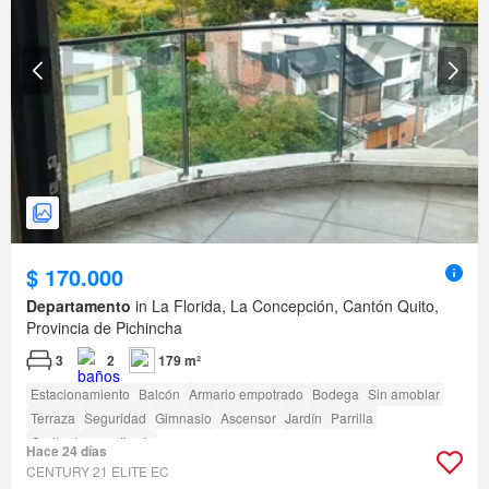
$ 170.000
Departamento
in La Florida, La Concepción, Cantón Quito,
Provincia de Pichincha
3
2
179 m²
Estacionamiento
Balcón
Armario empotrado
Bodega
Sin amoblar
Terraza
Seguridad
Gimnasio
Ascensor
Jardín
Parrilla
Garita de guardianía
Hace 24 días
CENTURY 21 ELITE EC