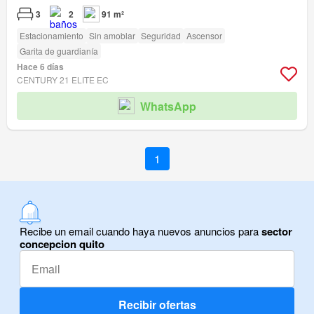
3
2
91 m²
Estacionamiento
Sin amoblar
Seguridad
Ascensor
Garita de guardianía
Hace 6 días
CENTURY 21 ELITE EC
WhatsApp
1
Recibe un email cuando haya nuevos anuncios para
sector
concepcion quito
Recibir ofertas