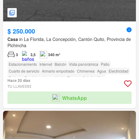
$ 250.000
Casa
in La Florida, La Concepción, Cantón Quito, Provincia de
Pichincha
3
3,5
340 m²
Estacionamiento
Internet
Balcón
Vista panorámica
Patio
Cuarto de servicio
Armario empotrado
Chimenea
Agua
Electricidad
Bodega
Parcialmente amoblado
Terraza
Solo familias
Hace 20 días
Área para niños
Biblioteca
Jardín
Conserje
Parrilla
TU LLAVE593
WhatsApp