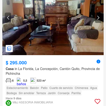
$ 295.000
Casa
in La Florida, La Concepción, Cantón Quito, Provincia de
Pichincha
6
5,5
523 m²
Estacionamiento
Balcón
Patio
Cuarto de servicio
Chimenea
Agua
Bodega
Sin amoblar
Terraza
Jardín
Conserje
Parrilla
Hace 9 días
M&J ASESORIA INMOBILIARIA