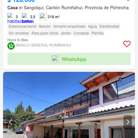
Casa
in Sangolquí, Cantón Rumiñahui, Provincia de Pichincha
3
2,5
218 m²
Estacionamiento
Balcón
Armario empotrado
Agua
Electricidad
Sin amoblar
Área para niños
Jardín
Conserje
Parrilla
Hace 6 días
BANCO GENERAL RUMIÑAHUI
WhatsApp