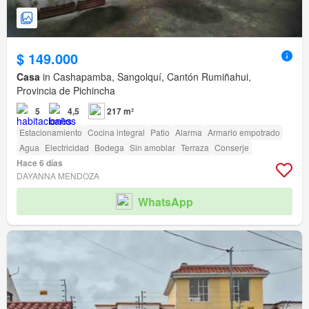
$ 149.000
Casa
in Cashapamba, Sangolquí, Cantón Rumiñahui,
Provincia de Pichincha
5
4,5
217 m²
Estacionamiento
Cocina integral
Patio
Alarma
Armario empotrado
Agua
Electricidad
Bodega
Sin amoblar
Terraza
Conserje
Hace 6 días
DAYANNA MENDOZA
WhatsApp