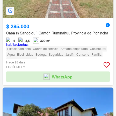
$ 285.000
Casa
in Sangolquí, Cantón Rumiñahui, Provincia de Pichincha
4
3,5
320 m²
Estacionamiento
Cuarto de servicio
Armario empotrado
Gas natural
Agua
Electricidad
Bodega
Seguridad
Jardín
Conserje
Parrilla
Garita de guardianía
Hace 28 días
LUCÍA MELO
WhatsApp