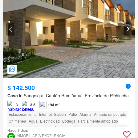
$ 142.500
Casa
in Sangolquí, Cantón Rumiñahui, Provincia de Pichincha
3
3,5
194 m²
Estacionamiento
Internet
Balcón
Patio
Alarma
Armario empotrado
Chimenea
Agua
Electricidad
Bodega
Parcialmente amoblado
amenity_wi_fi
Seguridad
Área para niños
Jardín
Conserje
Parrilla
Hace 3 días
Garita de guardianía
INMOBILIARIA EXCELENCIA