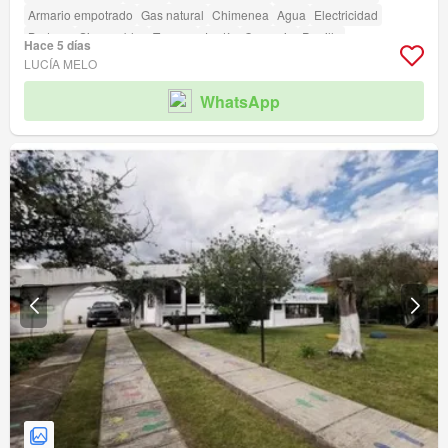
Armario empotrado
Gas natural
Chimenea
Agua
Electricidad
Bodega
Sin amoblar
Terraza
Jardín
Conserje
Parrilla
Hace 5 días
LUCÍA MELO
WhatsApp