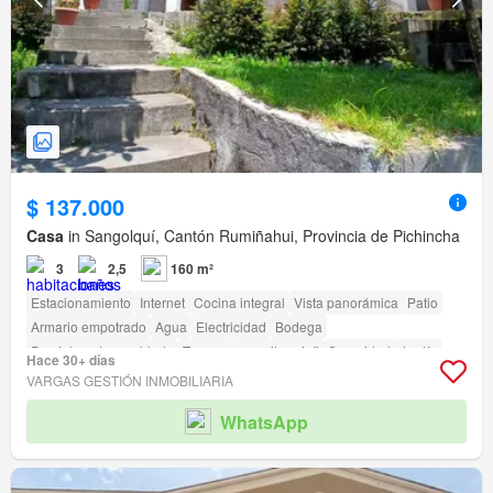
$ 137.000
Casa
in Sangolquí, Cantón Rumiñahui, Provincia de Pichincha
3
2,5
160 m²
Estacionamiento
Internet
Cocina integral
Vista panorámica
Patio
Armario empotrado
Agua
Electricidad
Bodega
Parcialmente amoblado
Terraza
amenity_wi_fi
Seguridad
Jardín
Hace 30+ días
Parrilla
Garita de guardianía
VARGAS GESTIÓN INMOBILIARIA
WhatsApp