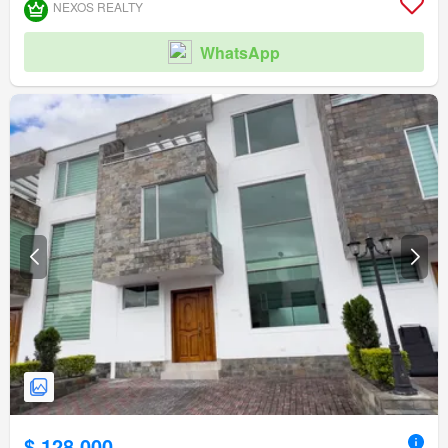
Área para niños
Sauna
Biblioteca
Jardín
Conserje
Parrilla
NEXOS REALTY
Garita de guardianía
Cancha de tenis
WhatsApp
$ 128.000