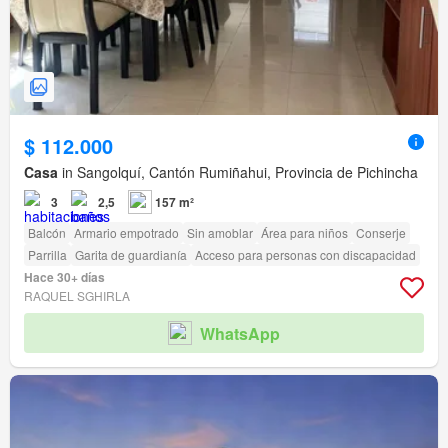
$ 112.000
Casa
in Sangolquí, Cantón Rumiñahui, Provincia de Pichincha
3
2,5
157 m²
Balcón
Armario empotrado
Sin amoblar
Área para niños
Conserje
Parrilla
Garita de guardianía
Acceso para personas con discapacidad
Hace 30+ días
RAQUEL SGHIRLA
WhatsApp