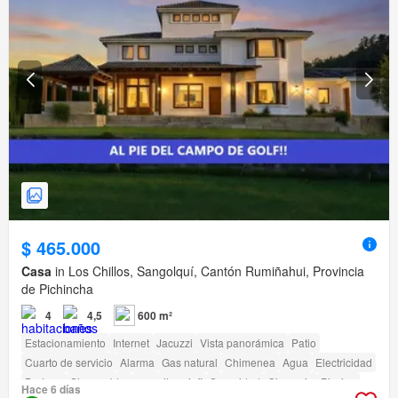
$ 465.000
Casa
in Los Chillos, Sangolquí, Cantón Rumiñahui, Provincia
de Pichincha
4
4,5
600 m²
Estacionamiento
Internet
Jacuzzi
Vista panorámica
Patio
Cuarto de servicio
Alarma
Gas natural
Chimenea
Agua
Electricidad
Bodega
Sin amoblar
amenity_wi_fi
Seguridad
Gimnasio
Piscina
Hace 6 días