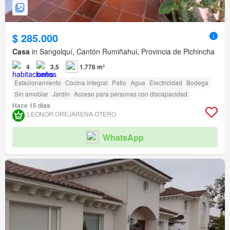
$ 285.000
Casa
in Sangolquí, Cantón Rumiñahui, Provincia de Pichincha
4
3,5
1.778 m²
Estacionamiento
Cocina integral
Patio
Agua
Electricidad
Bodega
Sin amoblar
Jardín
Acceso para personas con discapacidad
Hace 15 días
LEONOR OREJARENA OTERO
WhatsApp