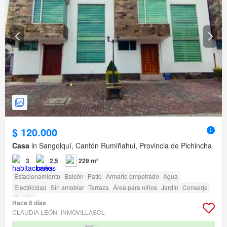
$ 120.000
Casa
in Sangolquí, Cantón Rumiñahui, Provincia de Pichincha
3
2,5
229 m²
Estacionamiento
Balcón
Patio
Armario empotrado
Agua
Electricidad
Sin amoblar
Terraza
Área para niños
Jardín
Conserje
Parrilla
Hace 6 días
CLAUDIA LEÓN- INMOVILLASOL