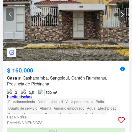
$ 160.000
Casa
in Cashapamba, Sangolquí, Cantón Rumiñahui,
Provincia de Pichincha
3
3,5
522 m²
Estacionamiento
Balcón
Jacuzzi
Vista panorámica
Patio
Cuarto de servicio
Alarma
Armario empotrado
Agua
Electricidad
Bodega
Sin amoblar
Terraza
Seguridad
Jardín
Conserje
Hace 6 días
Garita de guardianía
Cancha de tenis
DAYANNA MENDOZA