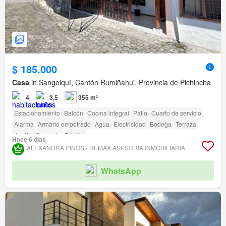
$ 185.000
Casa
in Sangolquí, Cantón Rumiñahui, Provincia de Pichincha
4
3,5
355 m²
Estacionamiento
Balcón
Cocina integral
Patio
Cuarto de servicio
Alarma
Armario empotrado
Agua
Electricidad
Bodega
Terraza
Jardín
Conserje
Parrilla
Hace 6 días
ALEXANDRA PINOS - REMAX ASESORIA INMOBILIARIA
WhatsApp