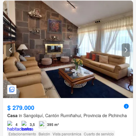
$ 279.000
Casa
in Sangolquí, Cantón Rumiñahui, Provincia de Pichincha
4
3,5
395 m²
Estacionamiento
Balcón
Vista panorámica
Cuarto de servicio