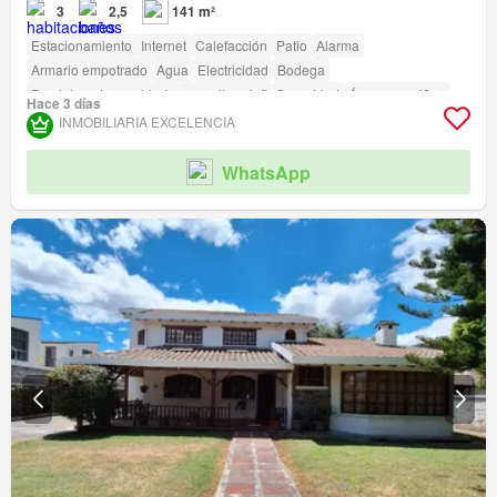
3
2,5
141 m²
Estacionamiento
Internet
Calefacción
Patio
Alarma
Armario empotrado
Agua
Electricidad
Bodega
Parcialmente amoblado
amenity_wi_fi
Seguridad
Área para niños
Hace 3 días
Jardín
Conserje
Garita de guardianía
INMOBILIARIA EXCELENCIA
WhatsApp