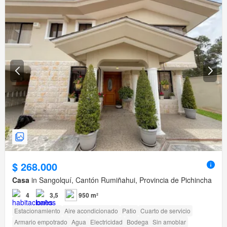
$ 268.000
Casa
in Sangolquí, Cantón Rumiñahui, Provincia de Pichincha
4
3,5
950 m²
Estacionamiento
Aire acondicionado
Patio
Cuarto de servicio
Armario empotrado
Agua
Electricidad
Bodega
Sin amoblar