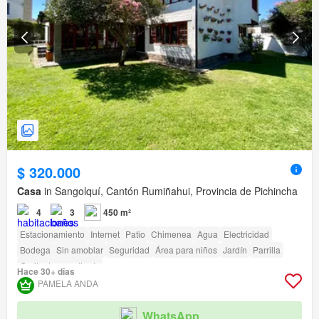
$ 320.000
Casa
in Sangolquí, Cantón Rumiñahui, Provincia de Pichincha
4
3
450 m²
Estacionamiento
Internet
Patio
Chimenea
Agua
Electricidad
Bodega
Sin amoblar
Seguridad
Área para niños
Jardín
Parrilla
Garita de guardianía
Hace 30+ días
PAMELA ANDA
WhatsApp