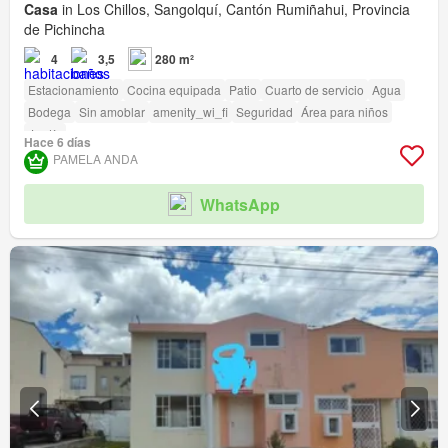
Casa
in Los Chillos, Sangolquí, Cantón Rumiñahui, Provincia
de Pichincha
4
3,5
280 m²
Estacionamiento
Cocina equipada
Patio
Cuarto de servicio
Agua
Bodega
Sin amoblar
amenity_wi_fi
Seguridad
Área para niños
Jardín
Hace 6 días
PAMELA ANDA
WhatsApp