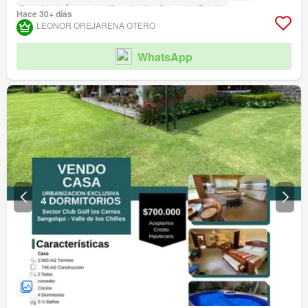
Seguridad
Área para niños
Jardín
Conserje
Parrilla
Hace 30+ días
Garita de guardianía
Acceso para personas con discapacidad
LEONOR OREJARENA OTERO
WhatsApp