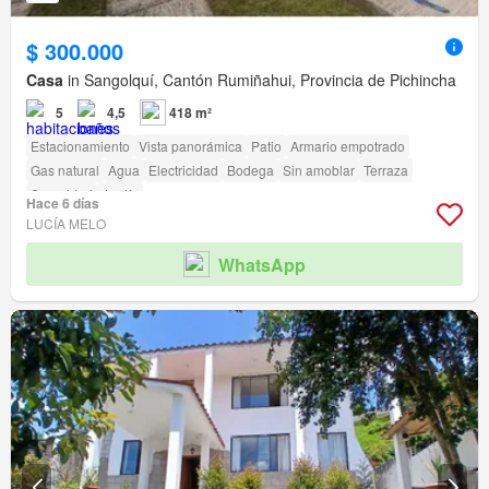
$ 300.000
Casa
in Sangolquí, Cantón Rumiñahui, Provincia de Pichincha
5
4,5
418 m²
Estacionamiento
Vista panorámica
Patio
Armario empotrado
Gas natural
Agua
Electricidad
Bodega
Sin amoblar
Terraza
Seguridad
Jardín
Hace 6 días
LUCÍA MELO
WhatsApp