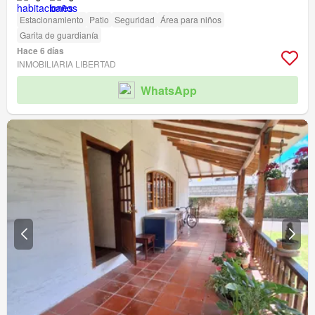
Estacionamiento
Patio
Seguridad
Área para niños
Garita de guardianía
Hace 6 días
INMOBILIARIA LIBERTAD
WhatsApp