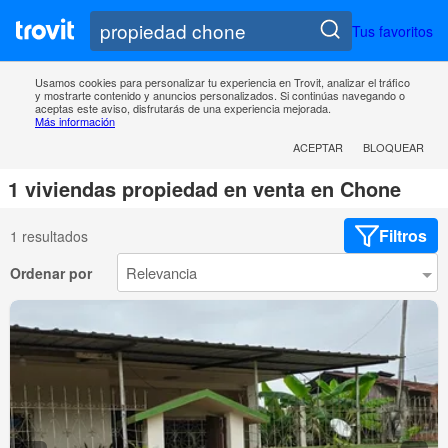
Tus favoritos
Usamos cookies para personalizar tu experiencia en Trovit, analizar el tráfico
y mostrarte contenido y anuncios personalizados. Si continúas navegando o
aceptas este aviso, disfrutarás de una experiencia mejorada.
Más información
ACEPTAR
BLOQUEAR
1 viviendas propiedad en venta en Chone
Filtros
1 resultados
Ordenar por