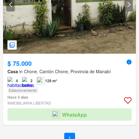
$ 75.000
Casa
in Chone, Cantón Chone, Provincia de Manabí
4
2
128 m²
Estacionamiento
Hace 5 días
INMOBILIARIA LIBERTAD
WhatsApp
1