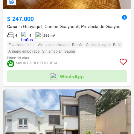
$ 247.000
Casa
in Guayaquil, Cantón Guayaquil, Provincia de Guayas
4
4
295 m²
Estacionamiento
Aire acondicionado
Balcón
Cocina integral
Patio
Armario empotrado
Sin amoblar
Sauna
Hace 19 días
MARIELA BOTERO REAL
WhatsApp