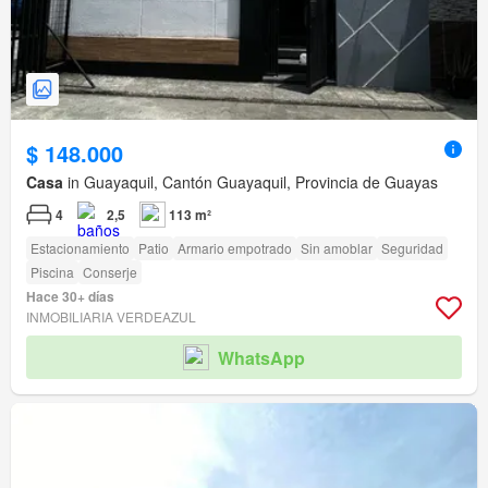
$ 148.000
Casa
in Guayaquil, Cantón Guayaquil, Provincia de Guayas
4
2,5
113 m²
Estacionamiento
Patio
Armario empotrado
Sin amoblar
Seguridad
Piscina
Conserje
Hace 30+ días
INMOBILIARIA VERDEAZUL
WhatsApp