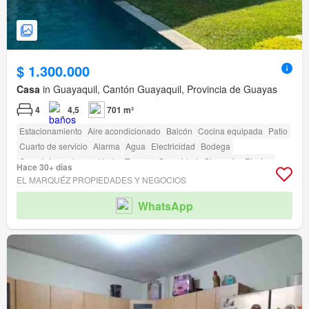
$ 1.300.000
Casa
in Guayaquil, Cantón Guayaquil, Provincia de Guayas
4
4,5
701 m²
Estacionamiento
Aire acondicionado
Balcón
Cocina equipada
Patio
Cuarto de servicio
Alarma
Agua
Electricidad
Bodega
Completamente amoblado
Terraza
Seguridad
Gimnasio
Piscina
Hace 30+ días
Área para niños
Biblioteca
Jardín
Conserje
Parrilla
EL MARQUÉZ PROPIEDADES Y NEGOCIOS
Garita de guardianía
Acceso para personas con discapacidad
WhatsApp