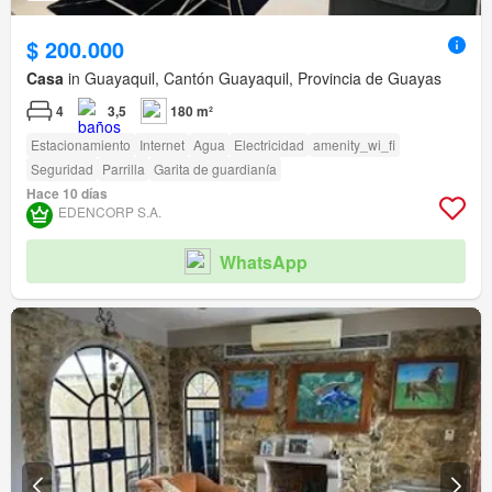
$ 200.000
Casa
in Guayaquil, Cantón Guayaquil, Provincia de Guayas
4
3,5
180 m²
Estacionamiento
Internet
Agua
Electricidad
amenity_wi_fi
Seguridad
Parrilla
Garita de guardianía
Hace 10 días
EDENCORP S.A.
WhatsApp