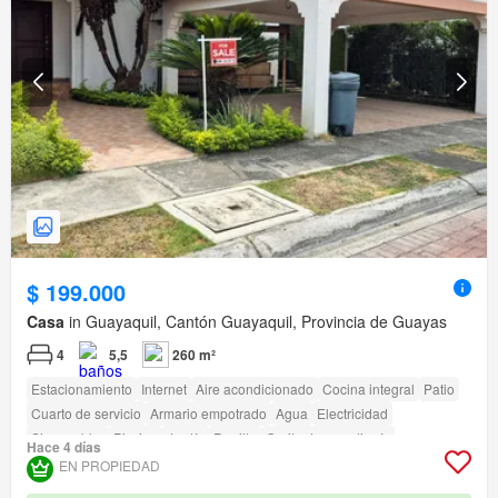
$ 199.000
Casa
in Guayaquil, Cantón Guayaquil, Provincia de Guayas
4
5,5
260 m²
Estacionamiento
Internet
Aire acondicionado
Cocina integral
Patio
Cuarto de servicio
Armario empotrado
Agua
Electricidad
Sin amoblar
Piscina
Jardín
Parrilla
Garita de guardianía
Hace 4 días
EN PROPIEDAD