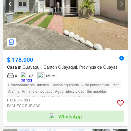
$ 178.000
Casa
in Guayaquil, Cantón Guayaquil, Provincia de Guayas
4
4,5
150 m²
Estacionamiento
Internet
Cocina equipada
Vista panorámica
Patio
Alarma
Armario empotrado
Agua
Electricidad
Sin amoblar
amenity_wi_fi
Seguridad
Piscina
Jardín
Conserje
Hace 30+ días
Garita de guardianía
Cancha de tenis
PACHECO BURGOS
WhatsApp