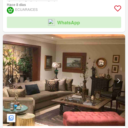
Conserje
Garita de guardianía
Hace 8 días
ECUARAICES
WhatsApp