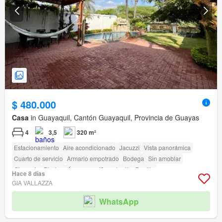
$ 480.000
Casa
in Guayaquil, Cantón Guayaquil, Provincia de Guayas
4
3,5
320 m²
Estacionamiento
Aire acondicionado
Jacuzzi
Vista panorámica
Cuarto de servicio
Armario empotrado
Bodega
Sin amoblar
Gimnasio
Piscina
Área para niños
Jardín
Parrilla
Hace 8 días
Garita de guardianía
Cancha de tenis
GIA VALLAZZA
WhatsApp