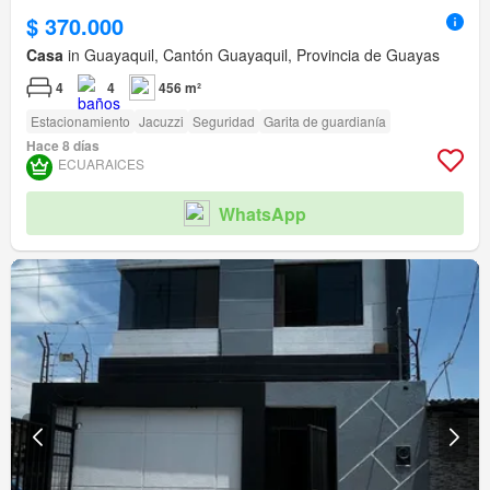
$ 370.000
Casa
in Guayaquil, Cantón Guayaquil, Provincia de Guayas
4
4
456 m²
Estacionamiento
Jacuzzi
Seguridad
Garita de guardianía
Hace 8 días
ECUARAICES
WhatsApp