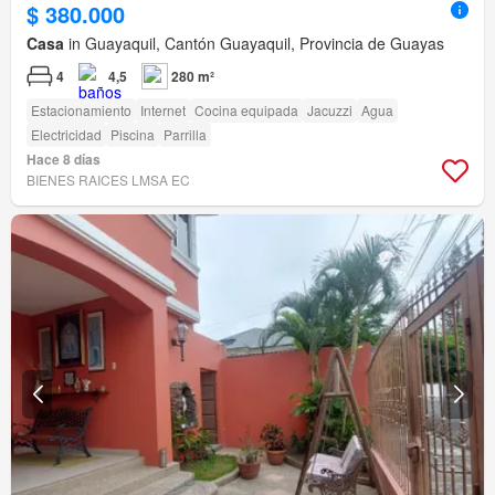
$ 380.000
Casa
in Guayaquil, Cantón Guayaquil, Provincia de Guayas
4
4,5
280 m²
Estacionamiento
Internet
Cocina equipada
Jacuzzi
Agua
Electricidad
Piscina
Parrilla
Hace 8 días
BIENES RAICES LMSA EC