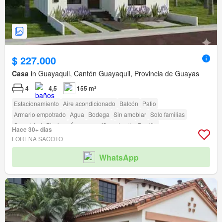
$ 227.000
Casa
in Guayaquil, Cantón Guayaquil, Provincia de Guayas
4
4,5
155 m²
Estacionamiento
Aire acondicionado
Balcón
Patio
Armario empotrado
Agua
Bodega
Sin amoblar
Solo familias
Seguridad
Piscina
Área para niños
Jardín
Parrilla
Hace 30+ días
Garita de guardianía
LORENA SACOTO
WhatsApp