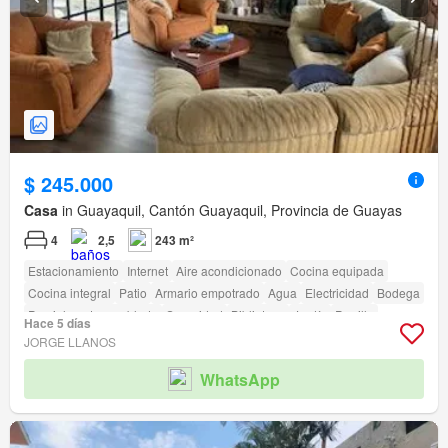
$ 245.000
Casa
in Guayaquil, Cantón Guayaquil, Provincia de Guayas
4
2,5
243 m²
Estacionamiento
Internet
Aire acondicionado
Cocina equipada
Cocina integral
Patio
Armario empotrado
Agua
Electricidad
Bodega
Parcialmente amoblado
Seguridad
Biblioteca
Jardín
Parrilla
Hace 5 días
Garita de guardianía
JORGE LLANOS
WhatsApp