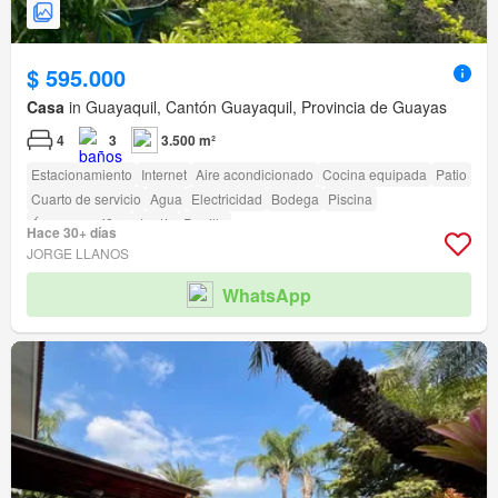
$ 595.000
Casa
in Guayaquil, Cantón Guayaquil, Provincia de Guayas
4
3
3.500 m²
Estacionamiento
Internet
Aire acondicionado
Cocina equipada
Patio
Cuarto de servicio
Agua
Electricidad
Bodega
Piscina
Área para niños
Jardín
Parrilla
Hace 30+ días
JORGE LLANOS
WhatsApp