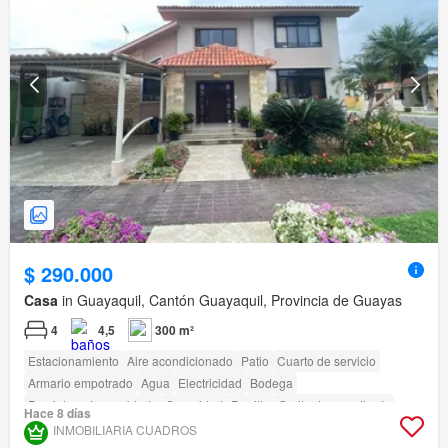
$ 290.000
Casa
in Guayaquil, Cantón Guayaquil, Provincia de Guayas
4
4,5
300 m²
Estacionamiento
Aire acondicionado
Patio
Cuarto de servicio
Armario empotrado
Agua
Electricidad
Bodega
Parcialmente amoblado
Seguridad
Parrilla
Garita de guardianía
Hace 8 días
INMOBILIARIA CUADROS