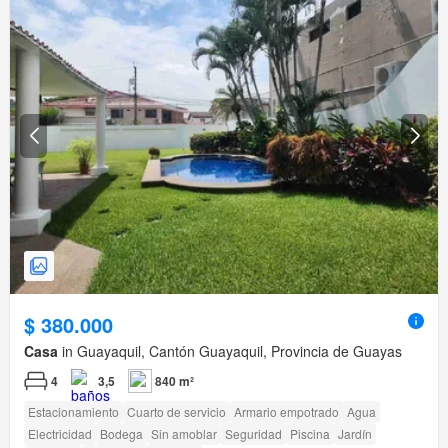
$ 380.000
Casa
in Guayaquil, Cantón Guayaquil, Provincia de Guayas
4
3,5
840 m²
Estacionamiento
Cuarto de servicio
Armario empotrado
Agua
Electricidad
Bodega
Sin amoblar
Seguridad
Piscina
Jardín