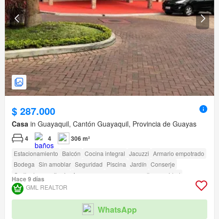
$ 287.000
Casa
in Guayaquil, Cantón Guayaquil, Provincia de Guayas
4
4
306 m²
Estacionamiento
Balcón
Cocina integral
Jacuzzi
Armario empotrado
Bodega
Sin amoblar
Seguridad
Piscina
Jardín
Conserje
Garita de guardianía
Acceso para personas con discapacidad
Hace 9 días
GML REALTOR
WhatsApp