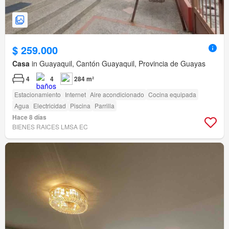
$ 259.000
Casa
in Guayaquil, Cantón Guayaquil, Provincia de Guayas
4
4
284 m²
Estacionamiento
Internet
Aire acondicionado
Cocina equipada
Agua
Electricidad
Piscina
Parrilla
Hace 8 días
BIENES RAICES LMSA EC