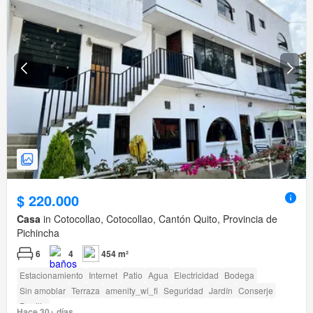
$ 220.000
Casa
in Cotocollao, Cotocollao, Cantón Quito, Provincia de
Pichincha
6
4
454 m²
Estacionamiento
Internet
Patio
Agua
Electricidad
Bodega
Sin amoblar
Terraza
amenity_wi_fi
Seguridad
Jardín
Conserje
Parrilla
Hace 30+ días