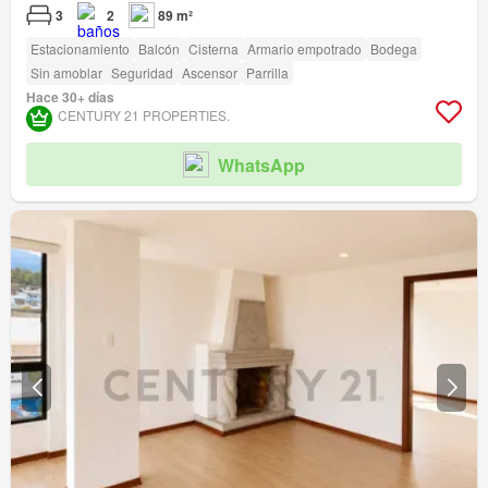
3
2
89 m²
Estacionamiento
Balcón
Cisterna
Armario empotrado
Bodega
Sin amoblar
Seguridad
Ascensor
Parrilla
Hace 30+ días
CENTURY 21 PROPERTIES.
WhatsApp