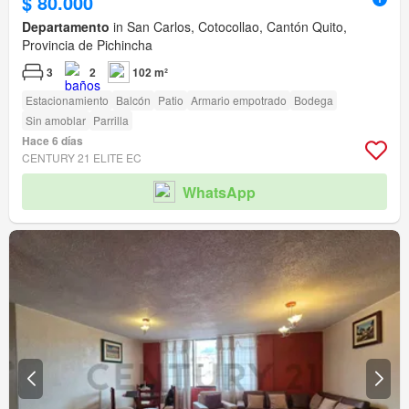
$ 80.000
Departamento
in San Carlos, Cotocollao, Cantón Quito,
Provincia de Pichincha
3
2
102 m²
Estacionamiento
Balcón
Patio
Armario empotrado
Bodega
Sin amoblar
Parrilla
Hace 6 días
CENTURY 21 ELITE EC
WhatsApp