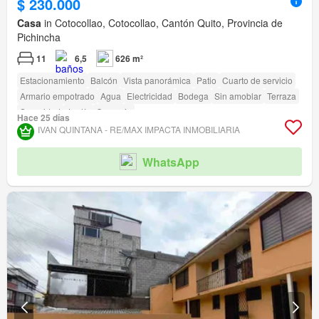
$ 230.000
Casa
in Cotocollao, Cotocollao, Cantón Quito, Provincia de
Pichincha
11
6,5
626 m²
Estacionamiento
Balcón
Vista panorámica
Patio
Cuarto de servicio
Armario empotrado
Agua
Electricidad
Bodega
Sin amoblar
Terraza
Seguridad
Jardín
Conserje
Hace 25 días
IVAN QUINTANA - RE/MAX IMPACTA INMOBILIARIA
WhatsApp