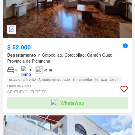
$ 52.000
Departamento
in Cotocollao, Cotocollao, Cantón Quito,
Provincia de Pichincha
3
1
91 m²
Estacionamiento
Armario empotrado
Sin amoblar
Terraza
Jardín
Hace 30+ días
CENTURY 21 ELITE EC
WhatsApp