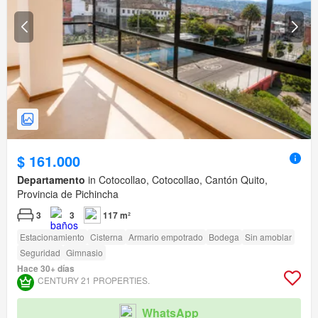
$ 161.000
Departamento
in Cotocollao, Cotocollao, Cantón Quito,
Provincia de Pichincha
3
3
117 m²
Estacionamiento
Cisterna
Armario empotrado
Bodega
Sin amoblar
Seguridad
Gimnasio
Hace 30+ días
CENTURY 21 PROPERTIES.
WhatsApp