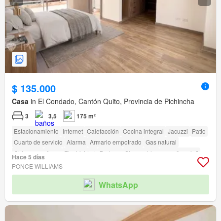
$ 135.000
Casa
in El Condado, Cantón Quito, Provincia de Pichincha
3
3,5
175 m²
Estacionamiento
Internet
Calefacción
Cocina integral
Jacuzzi
Patio
Cuarto de servicio
Alarma
Armario empotrado
Gas natural
Chimenea
Agua
Electricidad
Bodega
Sin amoblar
amenity_wi_fi
Hace 5 días
Seguridad
Jardín
Conserje
Parrilla
Garita de guardianía
PONCE WILLIAMS
Acceso para personas con discapacidad
WhatsApp