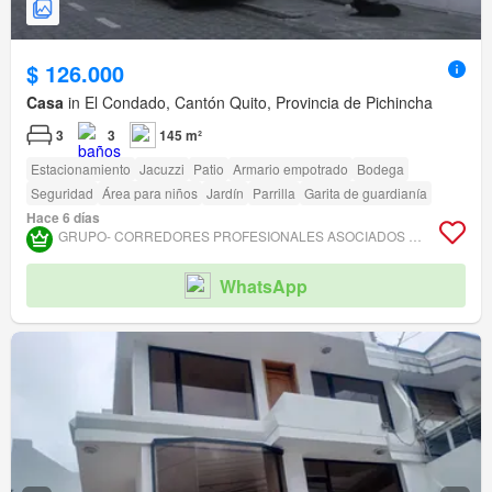
$ 126.000
Casa
in El Condado, Cantón Quito, Provincia de Pichincha
3
3
145 m²
Estacionamiento
Jacuzzi
Patio
Armario empotrado
Bodega
Seguridad
Área para niños
Jardín
Parrilla
Garita de guardianía
Hace 6 días
GRUPO- CORREDORES PROFESIONALES ASOCIADOS DE BIENES RAÍCES - ENRIQUE CISNEROS
WhatsApp