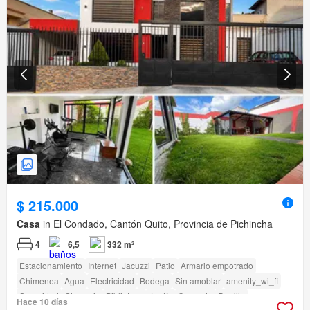
$ 215.000
Casa
in El Condado, Cantón Quito, Provincia de Pichincha
4
6,5
332 m²
Estacionamiento
Internet
Jacuzzi
Patio
Armario empotrado
Chimenea
Agua
Electricidad
Bodega
Sin amoblar
amenity_wi_fi
Seguridad
Gimnasio
Biblioteca
Jardín
Conserje
Parrilla
Hace 10 días