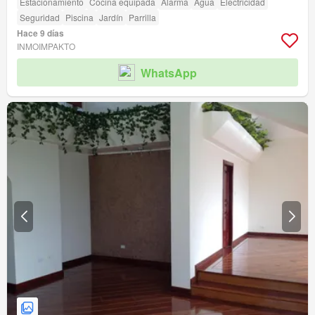
Estacionamiento
Cocina equipada
Alarma
Agua
Electricidad
Seguridad
Piscina
Jardín
Parrilla
Hace 9 días
INMOIMPAKTO
WhatsApp