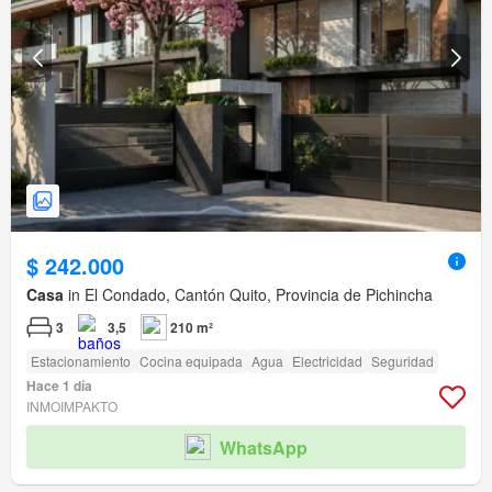
$ 242.000
Casa
in El Condado, Cantón Quito, Provincia de Pichincha
3
3,5
210 m²
Estacionamiento
Cocina equipada
Agua
Electricidad
Seguridad
Hace 1 día
INMOIMPAKTO
WhatsApp