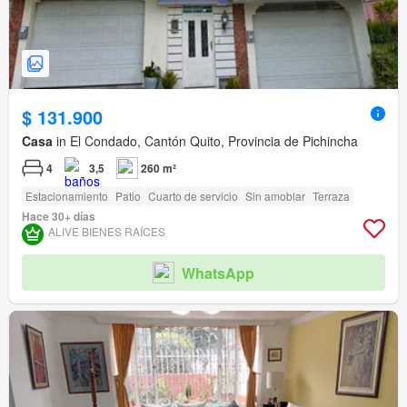
$ 131.900
Casa
in El Condado, Cantón Quito, Provincia de Pichincha
4
3,5
260 m²
Estacionamiento
Patio
Cuarto de servicio
Sin amoblar
Terraza
Hace 30+ días
ALIVE BIENES RAÍCES
WhatsApp