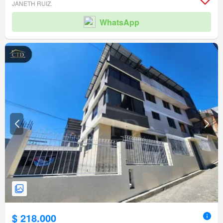
Garita de guardianía
JANETH RUIZ.
WhatsApp
$ 218.000