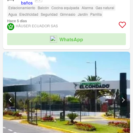
Estacionamiento
Balcón
Cocina equipada
Alarma
Gas natural
Agua
Electricidad
Seguridad
Gimnasio
Jardín
Parrilla
Hace 5 días
HÄUSER ECUADOR SAS
WhatsApp