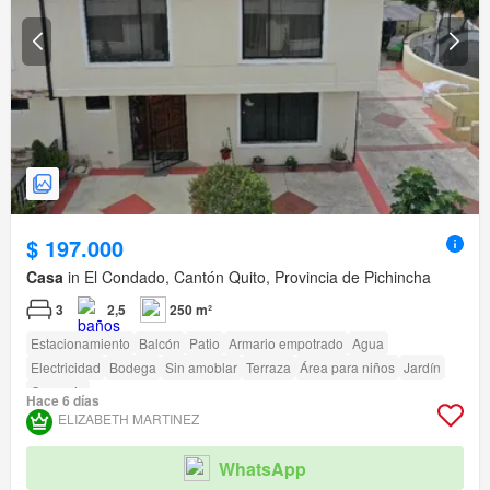
$ 197.000
Casa
in El Condado, Cantón Quito, Provincia de Pichincha
3
2,5
250 m²
Estacionamiento
Balcón
Patio
Armario empotrado
Agua
Electricidad
Bodega
Sin amoblar
Terraza
Área para niños
Jardín
Conserje
Hace 6 días
ELIZABETH MARTINEZ
WhatsApp