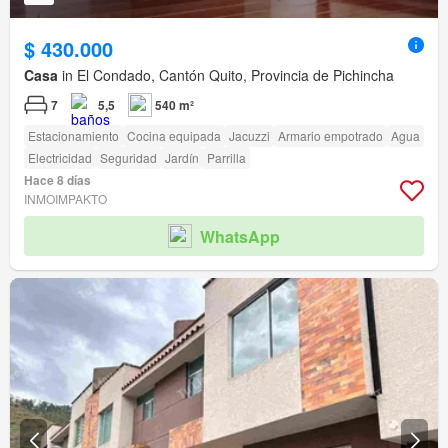
$ 430.000
Casa
in El Condado, Cantón Quito, Provincia de Pichincha
7
5,5
540 m²
Estacionamiento
Cocina equipada
Jacuzzi
Armario empotrado
Agua
Electricidad
Seguridad
Jardín
Parrilla
Hace 8 días
INMOIMPAKTO
WhatsApp