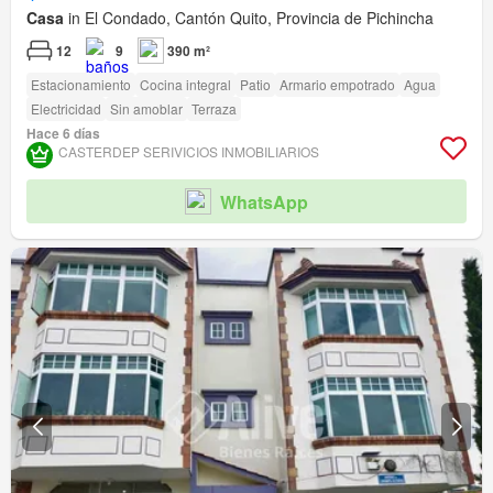
Casa
in El Condado, Cantón Quito, Provincia de Pichincha
12
9
390 m²
Estacionamiento
Cocina integral
Patio
Armario empotrado
Agua
Electricidad
Sin amoblar
Terraza
Hace 6 días
CASTERDEP SERIVICIOS INMOBILIARIOS
WhatsApp