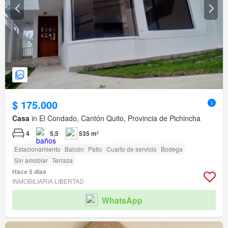
$ 175.000
Casa
in El Condado, Cantón Quito, Provincia de Pichincha
4
5,5
535 m²
Estacionamiento
Balcón
Patio
Cuarto de servicio
Bodega
Sin amoblar
Terraza
Hace 5 días
INMOBILIARIA LIBERTAD
WhatsApp