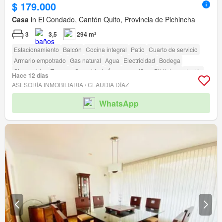
$ 179.000
Casa
in El Condado, Cantón Quito, Provincia de Pichincha
3
3,5
294 m²
Estacionamiento
Balcón
Cocina integral
Patio
Cuarto de servicio
Armario empotrado
Gas natural
Agua
Electricidad
Bodega
Sin amoblar
Terraza
Seguridad
Área para niños
Biblioteca
Jardín
Hace 12 días
Conserje
Parrilla
Garita de guardianía
ASESORÍA INMOBILIARIA / CLAUDIA DÍAZ
WhatsApp