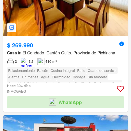
$ 269.990
Casa
in El Condado, Cantón Quito, Provincia de Pichincha
3
3,5
410 m²
Estacionamiento
Balcón
Cocina integral
Patio
Cuarto de servicio
Alarma
Chimenea
Agua
Electricidad
Bodega
Sin amoblar
Seguridad
Biblioteca
Jardín
Conserje
Parrilla
Garita de guardianía
Hace 30+ días
INMOGAEG
WhatsApp