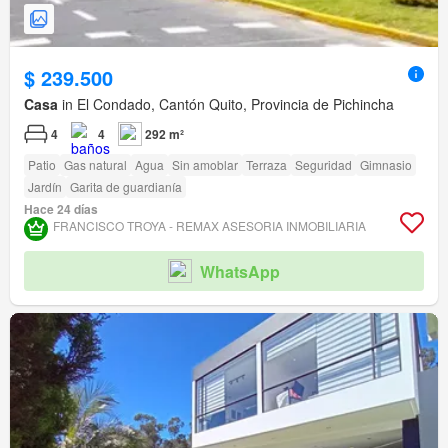
$ 239.500
Casa
in El Condado, Cantón Quito, Provincia de Pichincha
4
4
292 m²
Patio
Gas natural
Agua
Sin amoblar
Terraza
Seguridad
Gimnasio
Jardín
Garita de guardianía
Hace 24 días
FRANCISCO TROYA - REMAX ASESORIA INMOBILIARIA
WhatsApp