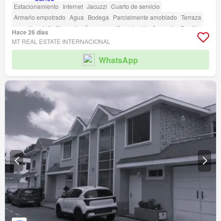
Estacionamiento
Internet
Jacuzzi
Cuarto de servicio
Armario empotrado
Agua
Bodega
Parcialmente amoblado
Terraza
amenity_wi_fi
Gimnasio
Área para niños
Jardín
Conserje
Parrilla
Hace 26 días
Garita de guardianía
MT REAL ESTATE INTERNACIONAL
WhatsApp