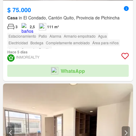
$ 75.000
Casa
in El Condado, Cantón Quito, Provincia de Pichincha
3
2,5
111 m²
Estacionamiento
Patio
Alarma
Armario empotrado
Agua
Electricidad
Bodega
Completamente amoblado
Área para niños
Jardín
Conserje
Parrilla
Hace 5 días
INMOREALTY
WhatsApp