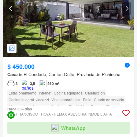
$ 450.000
Casa
in El Condado, Cantón Quito, Provincia de Pichincha
3
3,5
460 m²
Estacionamiento
Internet
Cocina equipada
Calefacción
Cocina integral
Jacuzzi
Vista panorámica
Patio
Cuarto de servicio
Alarma
Armario empotrado
Agua
Electricidad
Bodega
Terraza
Hace 30+ días
amenity_wi_fi
Seguridad
Área para niños
Jardín
Conserje
Parrilla
FRANCISCO TROYA - REMAX ASESORIA INMOBILIARIA
Garita de guardianía
WhatsApp