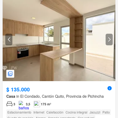
$ 135.000
Casa
in El Condado, Cantón Quito, Provincia de Pichincha
3
3,5
175 m²
Estacionamiento
Internet
Calefacción
Cocina integral
Jacuzzi
Patio
Cuarto de servicio
Alarma
Armario empotrado
Gas natural