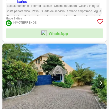
Estacionamiento
Internet
Balcón
Cocina equipada
Cocina integral
Vista panorámica
Patio
Cuarto de servicio
Armario empotrado
Agua
Electricidad
Bodega
Completamente amoblado
Terraza
Seguridad
Hace 8 días
Piscina
Área para niños
Jardín
Parrilla
Garita de guardianía
INMOTERRENOS
Acceso para personas con discapacidad
Cancha de tenis
WhatsApp