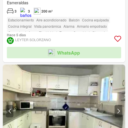
Esmeraldas
3
3
200 m²
Estacionamiento
Aire acondicionado
Balcón
Cocina equipada
Cocina integral
Vista panorámica
Alarma
Armario empotrado
Gas natural
Agua
Electricidad
Terraza
Seguridad
Gimnasio
Hace 5 días
Piscina
Área para niños
Jardín
Conserje
Garita de guardianía
LEYTER SOLORZANO
Cancha de tenis
WhatsApp