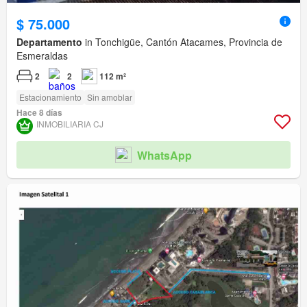
$ 75.000
Departamento
in Tonchigüe, Cantón Atacames, Provincia de
Esmeraldas
2
2
112 m²
Estacionamiento
Sin amoblar
Hace 8 días
INMOBILIARIA CJ
WhatsApp