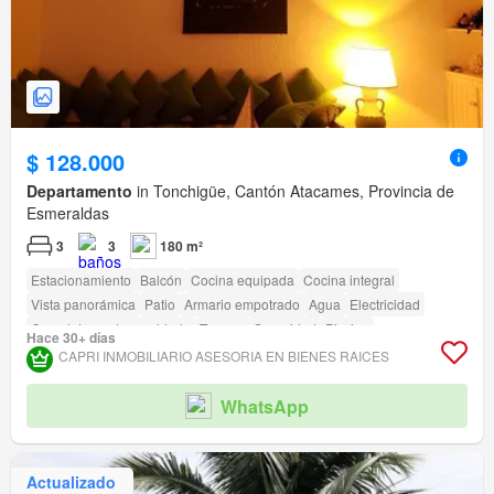
$ 128.000
Departamento
in Tonchigüe, Cantón Atacames, Provincia de
Esmeraldas
3
3
180 m²
Estacionamiento
Balcón
Cocina equipada
Cocina integral
Vista panorámica
Patio
Armario empotrado
Agua
Electricidad
Completamente amoblado
Terraza
Seguridad
Piscina
Hace 30+ días
Área para niños
Jardín
Conserje
Garita de guardianía
CAPRI INMOBILIARIO ASESORIA EN BIENES RAICES
Acceso para personas con discapacidad
Cancha de tenis
WhatsApp
Actualizado