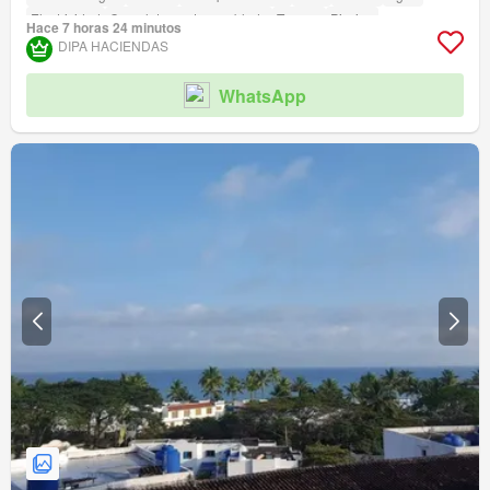
Electricidad
Completamente amoblado
Terraza
Piscina
Hace 7 horas 24 minutos
Área para niños
Jardín
Parrilla
Cancha de tenis
DIPA HACIENDAS
WhatsApp