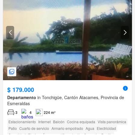
$ 179.000
Departamento
in Tonchigüe, Cantón Atacames, Provincia de
Esmeraldas
3
4
224 m²
Estacionamiento
Internet
Balcón
Cocina equipada
Vista panorámica
Patio
Cuarto de servicio
Armario empotrado
Agua
Electricidad
Seguridad
Piscina
Área para niños
Jardín
Conserje
Parrilla