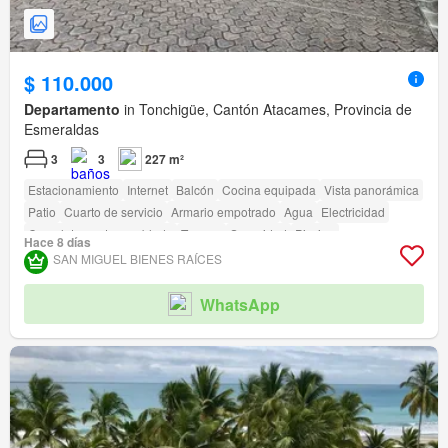
$ 110.000
Departamento
in Tonchigüe, Cantón Atacames, Provincia de
Esmeraldas
3
3
227 m²
Estacionamiento
Internet
Balcón
Cocina equipada
Vista panorámica
Patio
Cuarto de servicio
Armario empotrado
Agua
Electricidad
Completamente amoblado
Terraza
Seguridad
Piscina
Hace 8 días
Área para niños
Jardín
Parrilla
Garita de guardianía
SAN MIGUEL BIENES RAÍCES
Cancha de tenis
WhatsApp