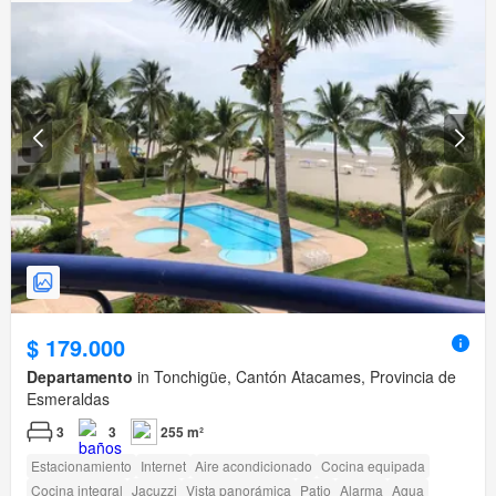
$ 179.000
Departamento
in Tonchigüe, Cantón Atacames, Provincia de
Esmeraldas
3
3
255 m²
Estacionamiento
Internet
Aire acondicionado
Cocina equipada
Cocina integral
Jacuzzi
Vista panorámica
Patio
Alarma
Agua