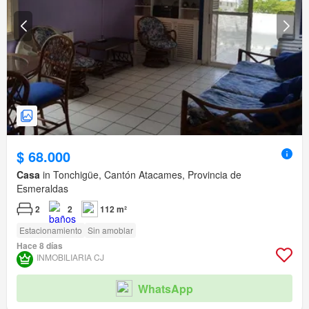
$ 68.000
Casa
in Tonchigüe, Cantón Atacames, Provincia de
Esmeraldas
2
2
112 m²
Estacionamiento
Sin amoblar
Hace 8 días
INMOBILIARIA CJ
WhatsApp