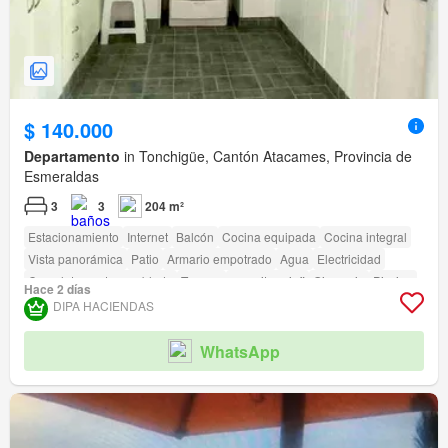
$ 140.000
Departamento
in Tonchigüe, Cantón Atacames, Provincia de
Esmeraldas
3
3
204 m²
Estacionamiento
Internet
Balcón
Cocina equipada
Cocina integral
Vista panorámica
Patio
Armario empotrado
Agua
Electricidad
Completamente amoblado
Terraza
amenity_wi_fi
Gimnasio
Piscina
Hace 2 días
Jardín
Parrilla
Garita de guardianía
Cancha de tenis
DIPA HACIENDAS
WhatsApp