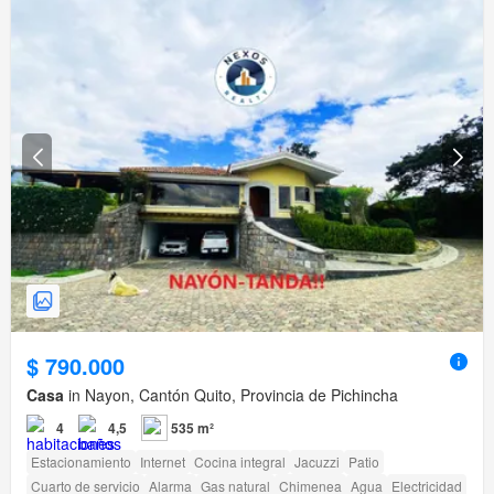
$ 790.000
Casa
in Nayon, Cantón Quito, Provincia de Pichincha
4
4,5
535 m²
Estacionamiento
Internet
Cocina integral
Jacuzzi
Patio
Cuarto de servicio
Alarma
Gas natural
Chimenea
Agua
Electricidad