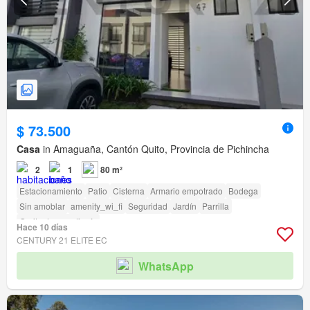
$ 73.500
Casa
in Amaguaña, Cantón Quito, Provincia de Pichincha
2
1
80 m²
Estacionamiento
Patio
Cisterna
Armario empotrado
Bodega
Sin amoblar
amenity_wi_fi
Seguridad
Jardín
Parrilla
Garita de guardianía
Hace 10 días
CENTURY 21 ELITE EC
WhatsApp