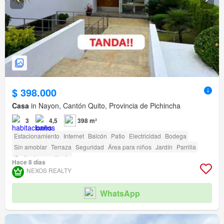
$ 398.000
Casa
in Nayon, Cantón Quito, Provincia de Pichincha
3
4,5
398 m²
Estacionamiento
Internet
Balcón
Patio
Electricidad
Bodega
Sin amoblar
Terraza
Seguridad
Área para niños
Jardín
Parrilla
Garita de guardianía
Hace 8 días
NEXOS REALTY
WhatsApp