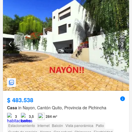
$ 483.538
Casa
in Nayon, Cantón Quito, Provincia de Pichincha
3
3,5
284 m²
Estacionamiento
Internet
Balcón
Vista panorámica
Patio
Cuarto de servicio
Alarma
Gas natural
Chimenea
Electricidad