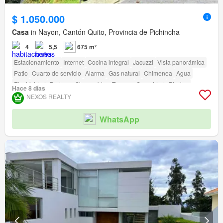
$ 1.050.000
Casa
in Nayon, Cantón Quito, Provincia de Pichincha
4
5,5
675 m²
Estacionamiento
Internet
Cocina integral
Jacuzzi
Vista panorámica
Patio
Cuarto de servicio
Alarma
Gas natural
Chimenea
Agua
Electricidad
Bodega
Sin amoblar
Terraza
Seguridad
Piscina
Hace 8 días
Área para niños
Jardín
Conserje
Parrilla
Garita de guardianía
NEXOS REALTY
WhatsApp