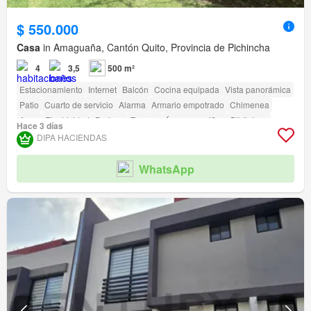
$ 550.000
Casa
in Amaguaña, Cantón Quito, Provincia de Pichincha
4
3,5
500 m²
Estacionamiento
Internet
Balcón
Cocina equipada
Vista panorámica
Patio
Cuarto de servicio
Alarma
Armario empotrado
Chimenea
Agua
Electricidad
Bodega
Terraza
Área para niños
Biblioteca
Hace 3 días
Jardín
Conserje
Parrilla
DIPA HACIENDAS
WhatsApp