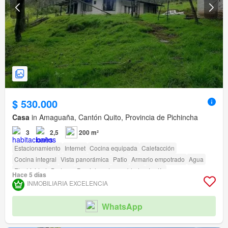
$ 530.000
Casa
in Amaguaña, Cantón Quito, Provincia de Pichincha
3
2,5
200 m²
Estacionamiento
Internet
Cocina equipada
Calefacción
Cocina integral
Vista panorámica
Patio
Armario empotrado
Agua
Electricidad
Bodega
Parcialmente amoblado
Jardín
Hace 5 días
INMOBILIARIA EXCELENCIA
WhatsApp