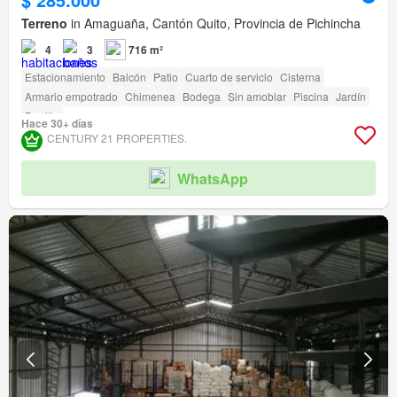
Terreno
in Amaguaña, Cantón Quito, Provincia de Pichincha
4
3
716 m²
Estacionamiento
Balcón
Patio
Cuarto de servicio
Cisterna
Armario empotrado
Chimenea
Bodega
Sin amoblar
Piscina
Jardín
Parrilla
Hace 30+ días
CENTURY 21 PROPERTIES.
WhatsApp