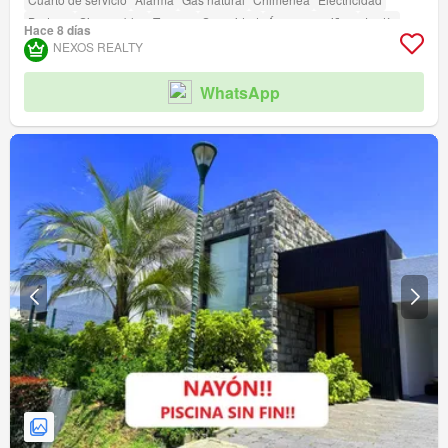
Bodega
Sin amoblar
Terraza
Seguridad
Área para niños
Jardín
Hace 8 días
Conserje
Parrilla
Garita de guardianía
Cancha de tenis
NEXOS REALTY
WhatsApp