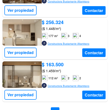
Constructora Bustamante Altamirano
Ver propiedad
Contactar
$ 256.324
($ 1.448/m²)
177 m²
3
4
Constructora Bustamante Altamirano
Ver propiedad
Contactar
$ 163.500
($ 1.459/m²)
112 m²
2
2
Constructora Bustamante Altamirano
Ver propiedad
Contactar