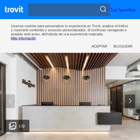
Tus favoritos
Usamos cookies para personalizar tu experiencia en Trovit, analizar el tráfico
y mostrarte contenido y anuncios personalizados. Si continúas navegando o
aceptas este aviso, disfrutarás de una experiencia mejorada.
Más información
ACEPTAR
BLOQUEAR
1
/
9