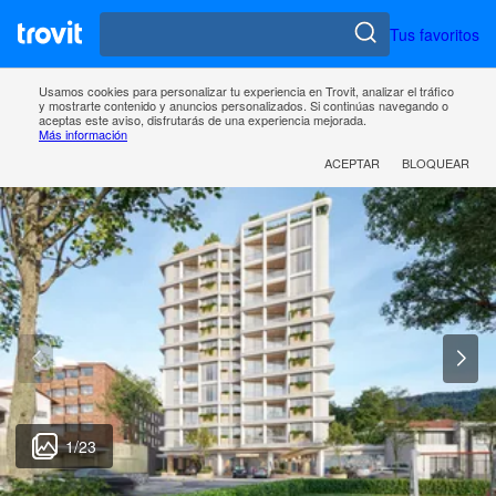
Tus favoritos
Usamos cookies para personalizar tu experiencia en Trovit, analizar el tráfico
y mostrarte contenido y anuncios personalizados. Si continúas navegando o
aceptas este aviso, disfrutarás de una experiencia mejorada.
Más información
ACEPTAR
BLOQUEAR
1
/
23